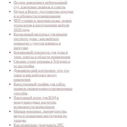
Подача заявления в арбитражный
суд: ключевые правила и советы
Отдых в Корее: достоинства поездки
и особенности планирования
ЧПУ-станки и лазерная резка: новые
технологии в изготовлении мебели
2026 года
Кровельный материал для крыши
частного дома - как выбрать
покрытие с учетом климата и
нагрузки
Бензиновый генератор для дома и
дачи: плюсы и области применения
Сколько стоит реклама в Telegram и
ее настройка
Динамический плотномер: что это
такое и как работает метод
измерения
Качественный трафик для сайта:
правила привлечения и проверенные
способы
Платежный агент для ВЭД и
международных расчетов:
возможности коинсекьюр
Мягкая черепица: преимущества,
виды и пошаговая инструкция по
укладке
Как правильно укладывать SPC