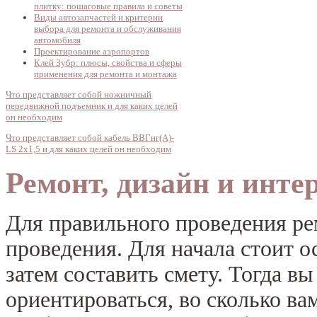
плитку: пошаговые правила и советы
Виды автозапчастей и критерии
выбора для ремонта и обслуживания
автомобиля
Проектирование аэропортов
Клей Зубр: плюсы, свойства и сферы
применения для ремонта и монтажа
Что представляет собой ножничный
передвижной подъемник и для каких целей
он необходим
Что представляет собой кабель ВВГнг(А)-
LS 2х1,5 и для каких целей он необходим
Ремонт, дизайн и инте
Для правильного проведения ре
проведения. Для начала стоит о
затем составить смету.
Тогда вы
ориентироваться, во сколько ва