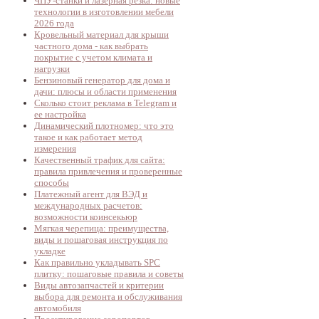
ЧПУ-станки и лазерная резка: новые
технологии в изготовлении мебели
2026 года
Кровельный материал для крыши
частного дома - как выбрать
покрытие с учетом климата и
нагрузки
Бензиновый генератор для дома и
дачи: плюсы и области применения
Сколько стоит реклама в Telegram и
ее настройка
Динамический плотномер: что это
такое и как работает метод
измерения
Качественный трафик для сайта:
правила привлечения и проверенные
способы
Платежный агент для ВЭД и
международных расчетов:
возможности коинсекьюр
Мягкая черепица: преимущества,
виды и пошаговая инструкция по
укладке
Как правильно укладывать SPC
плитку: пошаговые правила и советы
Виды автозапчастей и критерии
выбора для ремонта и обслуживания
автомобиля