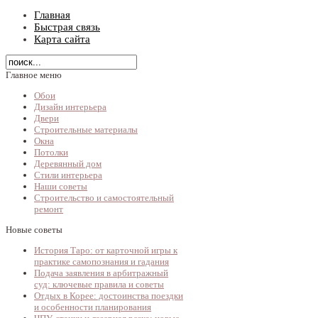
Главная
Быстрая связь
Карта сайта
Главное меню
Обои
Дизайн интерьера
Двери
Строительные материалы
Окна
Потолки
Деревянный дом
Стили интерьера
Наши советы
Строительство и самостоятельный
ремонт
Новые советы
История Таро: от карточной игры к
практике самопознания и гадания
Подача заявления в арбитражный
суд: ключевые правила и советы
Отдых в Корее: достоинства поездки
и особенности планирования