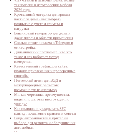
ЧПУ-станки и лазерная резка: новые
технологии в изготовлении мебели
2026 года
Кровельный материал для крыши
частного дома - как выбрать
покрытие с учетом климата и
нагрузки
Бензиновый генератор для дома и
дачи: плюсы и области применения
Сколько стоит реклама в Telegram и
ее настройка
Динамический плотномер: что это
такое и как работает метод
измерения
Качественный трафик для сайта:
правила привлечения и проверенные
способы
Платежный агент для ВЭД и
международных расчетов:
возможности коинсекьюр
Мягкая черепица: преимущества,
виды и пошаговая инструкция по
укладке
Как правильно укладывать SPC
плитку: пошаговые правила и советы
Виды автозапчастей и критерии
выбора для ремонта и обслуживания
автомобиля