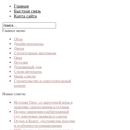
Главная
Быстрая связь
Карта сайта
Главное меню
Обои
Дизайн интерьера
Двери
Строительные материалы
Окна
Потолки
Деревянный дом
Стили интерьера
Наши советы
Строительство и самостоятельный
ремонт
Новые советы
История Таро: от карточной игры к
практике самопознания и гадания
Подача заявления в арбитражный
суд: ключевые правила и советы
Отдых в Корее: достоинства поездки
и особенности планирования