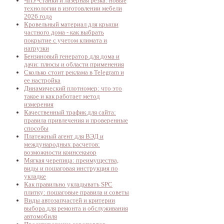
ЧПУ-станки и лазерная резка: новые
технологии в изготовлении мебели
2026 года
Кровельный материал для крыши
частного дома - как выбрать
покрытие с учетом климата и
нагрузки
Бензиновый генератор для дома и
дачи: плюсы и области применения
Сколько стоит реклама в Telegram и
ее настройка
Динамический плотномер: что это
такое и как работает метод
измерения
Качественный трафик для сайта:
правила привлечения и проверенные
способы
Платежный агент для ВЭД и
международных расчетов:
возможности коинсекьюр
Мягкая черепица: преимущества,
виды и пошаговая инструкция по
укладке
Как правильно укладывать SPC
плитку: пошаговые правила и советы
Виды автозапчастей и критерии
выбора для ремонта и обслуживания
автомобиля