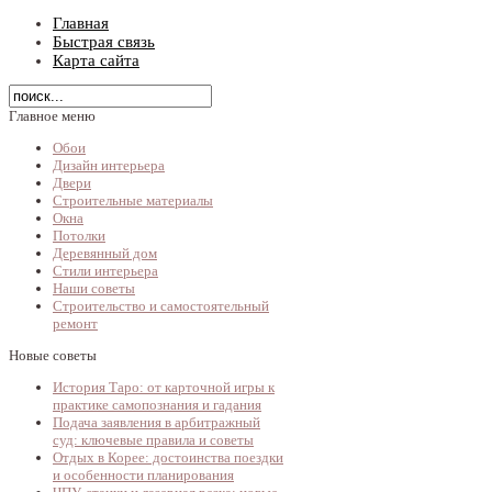
Главная
Быстрая связь
Карта сайта
Главное меню
Обои
Дизайн интерьера
Двери
Строительные материалы
Окна
Потолки
Деревянный дом
Стили интерьера
Наши советы
Строительство и самостоятельный
ремонт
Новые советы
История Таро: от карточной игры к
практике самопознания и гадания
Подача заявления в арбитражный
суд: ключевые правила и советы
Отдых в Корее: достоинства поездки
и особенности планирования