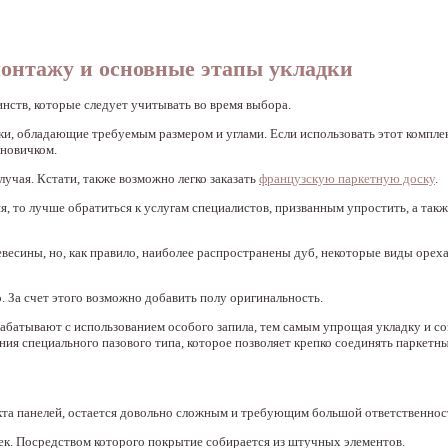
монтажу и основные этапы укладки
нств, которые следует учитывать во время выбора.
ки, обладающие требуемым размером и углами. Если использовать этот компле
-новичком.
лучая. Кстати, также возможно легко заказать
французскую паркетную доску
.
ия, то лучше обратиться к услугам специалистов, призванным упростить, а так
есины, но, как правило, наиболее распространены дуб, некоторые виды ореха,
 За счет этого возможно добавить полу оригинальность.
батывают с использованием особого запила, тем самым упрощая укладку и со
ния специального пазового типа, которое позволяет крепко соединять паркетны
кта панелей, остается довольно сложным и требующим большой ответственнос
ек. Посредством которого покрытие собирается из штучных элементов.