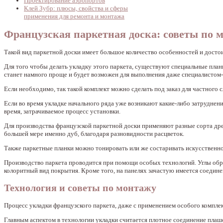
Проектирование аэропортов
Клей Зубр: плюсы, свойства и сферы
применения для ремонта и монтажа
Французская паркетная доска: советы по 
Такой вид паркетной доски имеет большое количество особенностей и достои
Для того чтобы делать укладку этого паркета, существуют специальные план
станет намного проще и будет возможен для выполнения даже специалистом
Если необходимо, так такой комплект можно сделать под заказ для частного с
Если во время укладке начального ряда уже возникают какие-либо затруднен
время, затрачиваемое процесс установки.
Для производства французской паркетной доски применяют разные сорта древ
большей мере именно дуб, благодаря разновидности расцветок.
Также паркетные планки можно тонировать или же состаривать искусственно.
Производство паркета проводится при помощи особых технологий. Углы обра
колоритный вид покрытия. Кроме того, на панелях зачастую имеется соедине
Технология и советы по монтажу
Процесс укладки французского паркета, даже с применением особого компле
Главным аспектом в технологии укладки считается плотное соединение плаш