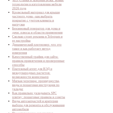
ЧПУ-станки и лазерная резка: новые
технологии в изготовлении мебели
2026 года
Кровельный материал для крыши
частного дома - как выбрать
покрытие с учетом климата и
нагрузки
Бензиновый генератор для дома и
дачи: плюсы и области применения
Сколько стоит реклама в Telegram и
ее настройка
Динамический плотномер: что это
такое и как работает метод
измерения
Качественный трафик для сайта:
правила привлечения и проверенные
способы
Платежный агент для ВЭД и
международных расчетов:
возможности коинсекьюр
Мягкая черепица: преимущества,
виды и пошаговая инструкция по
укладке
Как правильно укладывать SPC
плитку: пошаговые правила и советы
Виды автозапчастей и критерии
выбора для ремонта и обслуживания
автомобиля