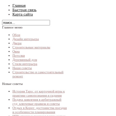
Главная
Быстрая связь
Карта сайта
Главное меню
Обои
Дизайн интерьера
Двери
Строительные материалы
Окна
Потолки
Деревянный дом
Стили интерьера
Наши советы
Строительство и самостоятельный
ремонт
Новые советы
История Таро: от карточной игры к
практике самопознания и гадания
Подача заявления в арбитражный
суд: ключевые правила и советы
Отдых в Корее: достоинства поездки
и особенности планирования