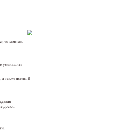
кт, то монтаж
же уменьшить
 а также ясень. В
здавая
е доски.
ти.