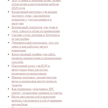
ЧПУ-станки и лазерная резка: новые
технологии в изготовлении мебели
2026 года
Кровельный материал для крыши
частного дома - как выбрать
покрытие с учетом климата и
нагрузки
Бензиновый генератор для дома и
дачи: плюсы и области применения
Сколько стоит реклама в Telegram и
ее настройка
Динамический плотномер: что это
такое и как работает метод
измерения
Качественный трафик для сайта:
правила привлечения и проверенные
способы
Платежный агент для ВЭД и
международных расчетов:
возможности коинсекьюр
Мягкая черепица: преимущества,
виды и пошаговая инструкция по
укладке
Как правильно укладывать SPC
плитку: пошаговые правила и советы
Виды автозапчастей и критерии
выбора для ремонта и обслуживания
автомобиля