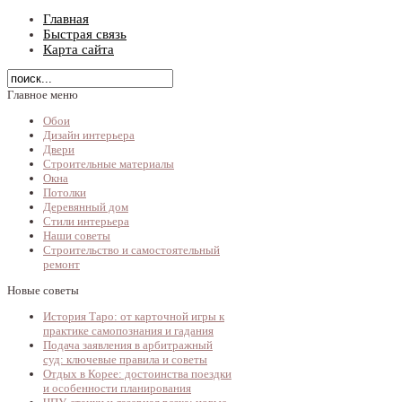
Главная
Быстрая связь
Карта сайта
Главное меню
Обои
Дизайн интерьера
Двери
Строительные материалы
Окна
Потолки
Деревянный дом
Стили интерьера
Наши советы
Строительство и самостоятельный
ремонт
Новые советы
История Таро: от карточной игры к
практике самопознания и гадания
Подача заявления в арбитражный
суд: ключевые правила и советы
Отдых в Корее: достоинства поездки
и особенности планирования