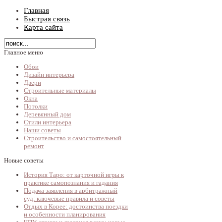
Главная
Быстрая связь
Карта сайта
Главное меню
Обои
Дизайн интерьера
Двери
Строительные материалы
Окна
Потолки
Деревянный дом
Стили интерьера
Наши советы
Строительство и самостоятельный
ремонт
Новые советы
История Таро: от карточной игры к
практике самопознания и гадания
Подача заявления в арбитражный
суд: ключевые правила и советы
Отдых в Корее: достоинства поездки
и особенности планирования