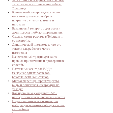
ЧПУ-станки и лазерная резка: новые
технологии в изготовлении мебели
2026 года
Кровельный материал для крыши
частного дома - как выбрать
покрытие с учетом климата и
нагрузки
Бензиновый генератор для дома и
дачи: плюсы и области применения
Сколько стоит реклама в Telegram и
ее настройка
Динамический плотномер: что это
такое и как работает метод
измерения
Качественный трафик для сайта:
правила привлечения и проверенные
способы
Платежный агент для ВЭД и
международных расчетов:
возможности коинсекьюр
Мягкая черепица: преимущества,
виды и пошаговая инструкция по
укладке
Как правильно укладывать SPC
плитку: пошаговые правила и советы
Виды автозапчастей и критерии
выбора для ремонта и обслуживания
автомобиля