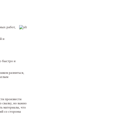
ных работ,
й и
о быстро и
ишком разниться,
яжелым
сти произвести
 свалку, но важно
ть материалы, что
вий со стороны