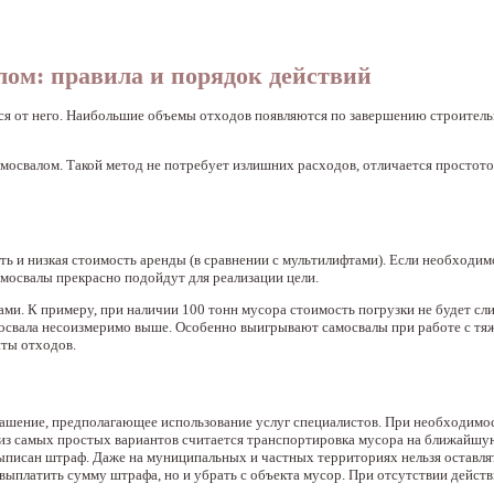
лом: правила и порядок действий
ся от него. Наибольшие объемы отходов появляются по завершению строитель
амосвалом. Такой метод не потребует излишних расходов, отличается простото
ь и низкая стоимость аренды (в сравнении с мультилифтами). Если необходим
амосвалы прекрасно подойдут для реализации цели.
ми. К примеру, при наличии 100 тонн мусора стоимость погрузки не будет сл
мосвала несоизмеримо выше. Особенно выигрывают самосвалы при работе с т
иты отходов.
лашение, предполагающее использование услуг специалистов. При необходимо
з самых простых вариантов считается транспортировка мусора на ближайшую
ыписан штраф. Даже на муниципальных и частных территориях нельзя оставля
 выплатить сумму штрафа, но и убрать с объекта мусор. При отсутствии дейст