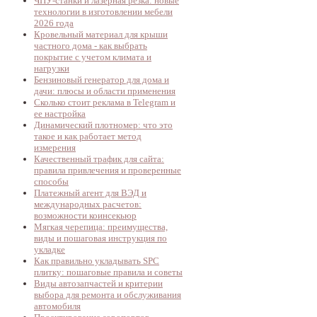
ЧПУ-станки и лазерная резка: новые
технологии в изготовлении мебели
2026 года
Кровельный материал для крыши
частного дома - как выбрать
покрытие с учетом климата и
нагрузки
Бензиновый генератор для дома и
дачи: плюсы и области применения
Сколько стоит реклама в Telegram и
ее настройка
Динамический плотномер: что это
такое и как работает метод
измерения
Качественный трафик для сайта:
правила привлечения и проверенные
способы
Платежный агент для ВЭД и
международных расчетов:
возможности коинсекьюр
Мягкая черепица: преимущества,
виды и пошаговая инструкция по
укладке
Как правильно укладывать SPC
плитку: пошаговые правила и советы
Виды автозапчастей и критерии
выбора для ремонта и обслуживания
автомобиля