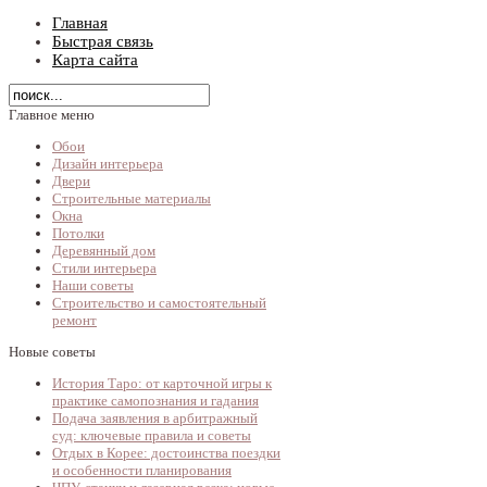
Главная
Быстрая связь
Карта сайта
Главное меню
Обои
Дизайн интерьера
Двери
Строительные материалы
Окна
Потолки
Деревянный дом
Стили интерьера
Наши советы
Строительство и самостоятельный
ремонт
Новые советы
История Таро: от карточной игры к
практике самопознания и гадания
Подача заявления в арбитражный
суд: ключевые правила и советы
Отдых в Корее: достоинства поездки
и особенности планирования