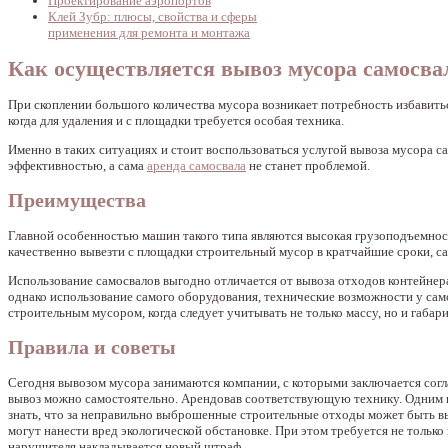
Проектирование аэропортов
Клей Зубр: плюсы, свойства и сферы
применения для ремонта и монтажа
Как осуществляется вывоз мусора самосва
При скоплении большого количества мусора возникает потребность избавить
когда для удаления и с площадки требуется особая техника.
Именно в таких ситуациях и стоит воспользоваться услугой вывоза мусора с
эффективностью, а сама
аренда самосвала
не станет проблемой.
Преимущества
Главной особенностью машин такого типа являются высокая грузоподъемност
качественно вывезти с площадки строительный мусор в кратчайшие сроки, с
Использование самосвалов выгодно отличается от вывоза отходов контейнера
однако использование самого оборудования, технические возможности у са
строительным мусором, когда следует учитывать не только массу, но и габар
Правила и советы
Сегодня вывозом мусора занимаются компании, с которыми заключается сог
вывоз можно самостоятельно. Арендовав соответствующую технику. Одним и
знать, что за неправильно выброшенные строительные отходы может быть в
могут нанести вред экологической обстановке. При этом требуется не только
нарушителя накладывается новый штраф.