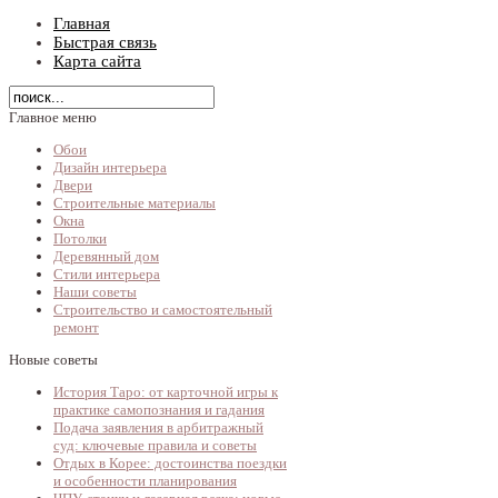
Главная
Быстрая связь
Карта сайта
Главное меню
Обои
Дизайн интерьера
Двери
Строительные материалы
Окна
Потолки
Деревянный дом
Стили интерьера
Наши советы
Строительство и самостоятельный
ремонт
Новые советы
История Таро: от карточной игры к
практике самопознания и гадания
Подача заявления в арбитражный
суд: ключевые правила и советы
Отдых в Корее: достоинства поездки
и особенности планирования