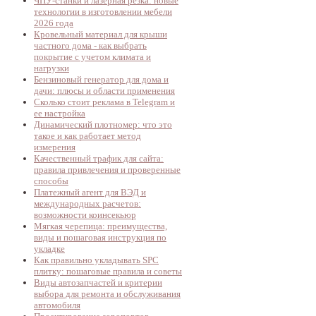
ЧПУ-станки и лазерная резка: новые
технологии в изготовлении мебели
2026 года
Кровельный материал для крыши
частного дома - как выбрать
покрытие с учетом климата и
нагрузки
Бензиновый генератор для дома и
дачи: плюсы и области применения
Сколько стоит реклама в Telegram и
ее настройка
Динамический плотномер: что это
такое и как работает метод
измерения
Качественный трафик для сайта:
правила привлечения и проверенные
способы
Платежный агент для ВЭД и
международных расчетов:
возможности коинсекьюр
Мягкая черепица: преимущества,
виды и пошаговая инструкция по
укладке
Как правильно укладывать SPC
плитку: пошаговые правила и советы
Виды автозапчастей и критерии
выбора для ремонта и обслуживания
автомобиля