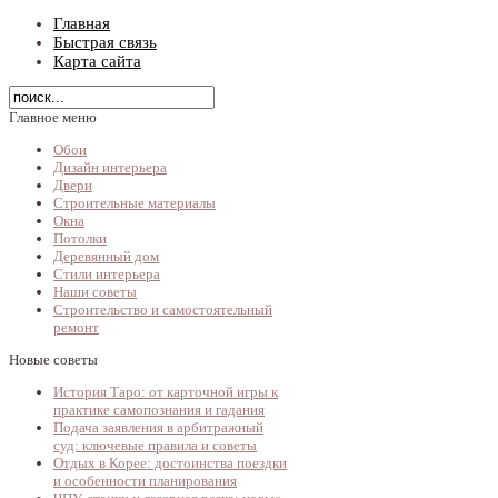
Главная
Быстрая связь
Карта сайта
Главное меню
Обои
Дизайн интерьера
Двери
Строительные материалы
Окна
Потолки
Деревянный дом
Стили интерьера
Наши советы
Строительство и самостоятельный
ремонт
Новые советы
История Таро: от карточной игры к
практике самопознания и гадания
Подача заявления в арбитражный
суд: ключевые правила и советы
Отдых в Корее: достоинства поездки
и особенности планирования