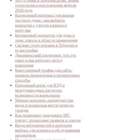
ЧПУ-станки и лазерная резка: новые
технологии в изготовлении мебели
2026 года
Кровельный материал для крыши
частного дома - как выбрать
покрытие с учетом климата и
нагрузки
Бензиновый генератор для дома и
дачи: плюсы и области применения
Сколько стоит реклама в Telegram и
ее настройка
Динамический плотномер: что это
такое и как работает метод
измерения
Качественный трафик для сайта:
правила привлечения и проверенные
способы
Платежный агент для ВЭД и
международных расчетов:
возможности коинсекьюр
Мягкая черепица: преимущества,
виды и пошаговая инструкция по
укладке
Как правильно укладывать SPC
плитку: пошаговые правила и советы
Виды автозапчастей и критерии
выбора для ремонта и обслуживания
автомобиля