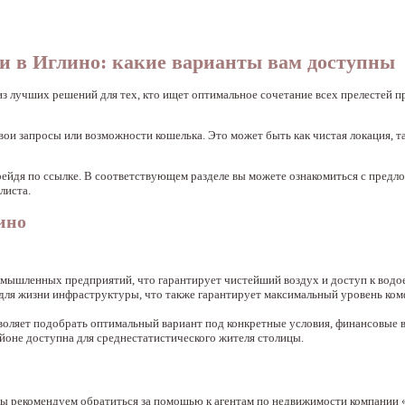
 в Иглино: какие варианты вам доступны
из лучших решений для тех, кто ищет оптимальное сочетание всех прелестей п
и запросы или возможности кошелька. Это может быть как чистая локация, та
ерейдя по ссылке. В соответствующем разделе вы можете ознакомиться с предл
листа.
ино
промышленных предприятий, что гарантирует чистейший воздух и доступ к водо
для жизни инфраструктуры, что также гарантирует максимальный уровень ком
оляет подобрать оптимальный вариант под конкретные условия, финансовые 
йоне доступна для среднестатистического жителя столицы.
 мы рекомендуем обратиться за помощью к агентам по недвижимости компании