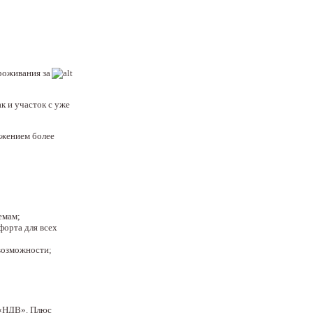
роживания за
к и участок с уже
ожением более
емам;
форта для всех
возможности;
 «НДВ». Плюс