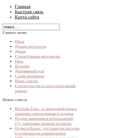
Главная
Быстрая связь
Карта сайта
Главное меню
Обои
Дизайн интерьера
Двери
Строительные материалы
Окна
Потолки
Деревянный дом
Стили интерьера
Наши советы
Строительство и самостоятельный
ремонт
Новые советы
История Таро: от карточной игры к
практике самопознания и гадания
Подача заявления в арбитражный
суд: ключевые правила и советы
Отдых в Корее: достоинства поездки
и особенности планирования