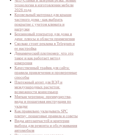
ЧПУ-станки и лазерная резка: новые
технологии в изготовлении мебели
2026 года
Кровельный материал для крыши
частного дома - как выбрать
покрытие с учетом климата и
нагрузки
Бензиновый генератор для дома и
дачи: плюсы и области применения
Сколько стоит реклама в Telegram и
ее настройка
Динамический плотномер: что это
такое и как работает метод
измерения
Качественный трафик для сайта:
правила привлечения и проверенные
способы
Платежный агент для ВЭД и
международных расчетов:
возможности коинсекьюр
Мягкая черепица: преимущества,
виды и пошаговая инструкция по
укладке
Как правильно укладывать SPC
плитку: пошаговые правила и советы
Виды автозапчастей и критерии
выбора для ремонта и обслуживания
автомобиля