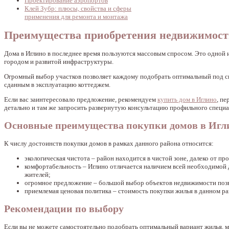
Проектирование аэропортов
Клей Зубр: плюсы, свойства и сферы
применения для ремонта и монтажа
Преимущества приобретения недвижимости
Дома в Иглино в последнее время пользуются массовым спросом. Это одной 
городом и развитой инфраструктуры.
Огромный выбор участков позволяет каждому подобрать оптимальный под сво
сданным в эксплуатацию коттеджем.
Если вас заинтересовало предложение, рекомендуем
купить дом в Иглино
, п
детально и там же запросить развернутую консультацию профильного специа
Основные преимущества покупки домов в Игл
К числу достоинств покупки домов в рамках данного района относится:
экологическая чистота – район находится в чистой зоне, далеко от 
комфортабельность – Иглино отличается наличием всей необходимой 
жителей;
огромное предложение – большой выбор объектов недвижимости позв
приемлемая ценовая политика – стоимость покупки жилья в данном ра
Рекомендации по выбору
Если вы не можете самостоятельно подобрать оптимальный вариант жилья,