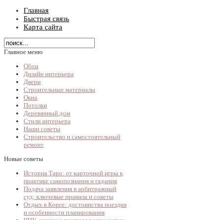
Главная
Быстрая связь
Карта сайта
Главное меню
Обои
Дизайн интерьера
Двери
Строительные материалы
Окна
Потолки
Деревянный дом
Стили интерьера
Наши советы
Строительство и самостоятельный
ремонт
Новые советы
История Таро: от карточной игры к
практике самопознания и гадания
Подача заявления в арбитражный
суд: ключевые правила и советы
Отдых в Корее: достоинства поездки
и особенности планирования