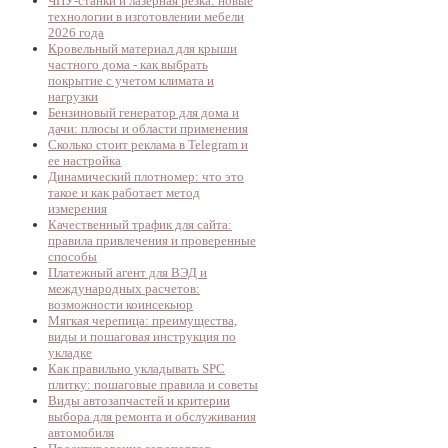
ЧПУ-станки и лазерная резка: новые
технологии в изготовлении мебели
2026 года
Кровельный материал для крыши
частного дома - как выбрать
покрытие с учетом климата и
нагрузки
Бензиновый генератор для дома и
дачи: плюсы и области применения
Сколько стоит реклама в Telegram и
ее настройка
Динамический плотномер: что это
такое и как работает метод
измерения
Качественный трафик для сайта:
правила привлечения и проверенные
способы
Платежный агент для ВЭД и
международных расчетов:
возможности коинсекьюр
Мягкая черепица: преимущества,
виды и пошаговая инструкция по
укладке
Как правильно укладывать SPC
плитку: пошаговые правила и советы
Виды автозапчастей и критерии
выбора для ремонта и обслуживания
автомобиля