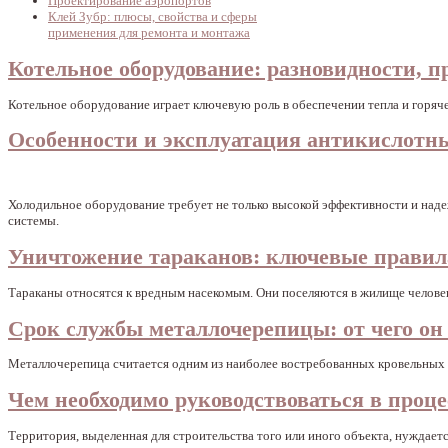
Проектирование аэропортов
Клей Зубр: плюсы, свойства и сферы
применения для ремонта и монтажа
Котельное оборудование: разновидности, 
Котельное оборудование играет ключевую роль в обеспечении тепла и горя
Особенности и эксплуатация антикислотн
Холодильное оборудование требует не только высокой эффективности и наде
системы.
Уничтожение тараканов: ключевые правил
Тараканы относятся к вредным насекомым. Они поселяются в жилище человек
Срок службы металлочерепицы: от чего он 
Металлочерепица считается одним из наиболее востребованных кровельных 
Чем необходимо руководствоваться в проц
Территория, выделенная для строительства того или иного объекта, нуждает