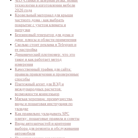
ЧПУ-станки и лазерная резка: новые
технологии в изготовлении мебели
2026 года
Кровельный материал для крыши
частного дома - как выбрать
покрытие с учетом климата и
нагрузки
Бензиновый генератор для дома и
дачи: плюсы и области применения
Сколько стоит реклама в Telegram и
ее настройка
Динамический плотномер: что это
такое и как работает метод
измерения
Качественный трафик для сайта:
правила привлечения и проверенные
способы
Платежный агент для ВЭД и
международных расчетов:
возможности коинсекьюр
Мягкая черепица: преимущества,
виды и пошаговая инструкция по
укладке
Как правильно укладывать SPC
плитку: пошаговые правила и советы
Виды автозапчастей и критерии
выбора для ремонта и обслуживания
автомобиля