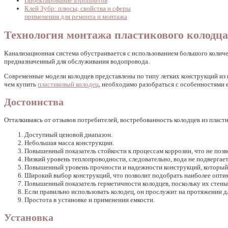
Проектирование аэропортов
Клей Зубр: плюсы, свойства и сферы
применения для ремонта и монтажа
Технология монтажа пластикового колодца
Канализационная система обустраивается с использованием большого количе
предназначенный для обслуживания водопровода.
Современные модели колодцев представлены по типу легких конструкций из 
чем купить
пластиковый колодец
, необходимо разобраться с особенностями е
Достоинства
Отталкиваясь от отзывов потребителей, востребованность колодцев из плас
Доступный ценовой диапазон.
Небольшая масса конструкции.
Повышенный показатель стойкости к процессам коррозии, что не позво
Низкий уровень теплопроводности, следовательно, вода не подвергает
Повышенный уровень прочности и надежности конструкций, который х
Широкий выбор конструкций, что позволит подобрать наиболее оптим
Повышенный показатель герметичности колодцев, поскольку их стен
Если правильно использовать колодец, он прослужит на протяжении д
Простота в установке и применении емкости.
Установка