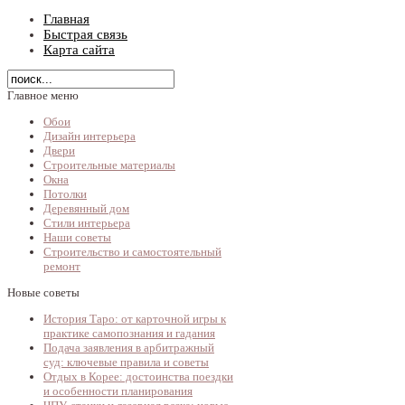
Главная
Быстрая связь
Карта сайта
Главное меню
Обои
Дизайн интерьера
Двери
Строительные материалы
Окна
Потолки
Деревянный дом
Стили интерьера
Наши советы
Строительство и самостоятельный
ремонт
Новые советы
История Таро: от карточной игры к
практике самопознания и гадания
Подача заявления в арбитражный
суд: ключевые правила и советы
Отдых в Корее: достоинства поездки
и особенности планирования