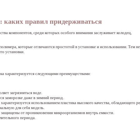
: каких правил придерживаться
ства компонентов, среди которых особого внимания заслуживает колодец,
полимера, которые отличаются простотой в установке и использовании. Тем не
го установки.
тика характеризуется следующими преимуществами:
ляет загрязняться воде.
ся заморозке даже в зимний период.
арактеризуется использованием пластика высокого качества, обладающего р
альную для себя модель.
ы защищены от проникновения микроорганизмов внутрь емкости.
лительного периода.