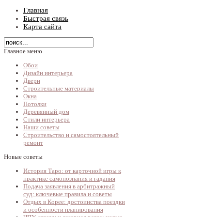
Главная
Быстрая связь
Карта сайта
Главное меню
Обои
Дизайн интерьера
Двери
Строительные материалы
Окна
Потолки
Деревянный дом
Стили интерьера
Наши советы
Строительство и самостоятельный
ремонт
Новые советы
История Таро: от карточной игры к
практике самопознания и гадания
Подача заявления в арбитражный
суд: ключевые правила и советы
Отдых в Корее: достоинства поездки
и особенности планирования