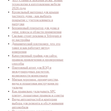
ЧПУ-станки и лазерная резка: новые
технологии в изготовлении мебели
2026 года
Кровельный материал для крыши
частного дома - как выбрать
покрытие с учетом климата и
нагрузки
Бензиновый генератор для дома и
дачи: плюсы и области применения
Сколько стоит реклама в Telegram и
ее настройка
Динамический плотномер: что это
такое и как работает метод
измерения
Качественный трафик для сайта:
правила привлечения и проверенные
способы
Платежный агент для ВЭД и
международных расчетов:
возможности коинсекьюр
Мягкая черепица: преимущества,
виды и пошаговая инструкция по
укладке
Как правильно укладывать SPC
плитку: пошаговые правила и советы
Виды автозапчастей и критерии
выбора для ремонта и обслуживания
автомобиля