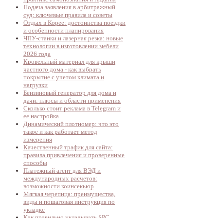
Подача заявления в арбитражный
суд: ключевые правила и советы
Отдых в Корее: достоинства поездки
и особенности планирования
ЧПУ-станки и лазерная резка: новые
технологии в изготовлении мебели
2026 года
Кровельный материал для крыши
частного дома - как выбрать
покрытие с учетом климата и
нагрузки
Бензиновый генератор для дома и
дачи: плюсы и области применения
Сколько стоит реклама в Telegram и
ее настройка
Динамический плотномер: что это
такое и как работает метод
измерения
Качественный трафик для сайта:
правила привлечения и проверенные
способы
Платежный агент для ВЭД и
международных расчетов:
возможности коинсекьюр
Мягкая черепица: преимущества,
виды и пошаговая инструкция по
укладке
Как правильно укладывать SPC