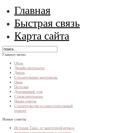
Главная
Быстрая связь
Карта сайта
Главное меню
Обои
Дизайн интерьера
Двери
Строительные материалы
Окна
Потолки
Деревянный дом
Стили интерьера
Наши советы
Строительство и самостоятельный
ремонт
Новые советы
История Таро: от карточной игры к
практике самопознания и гадания