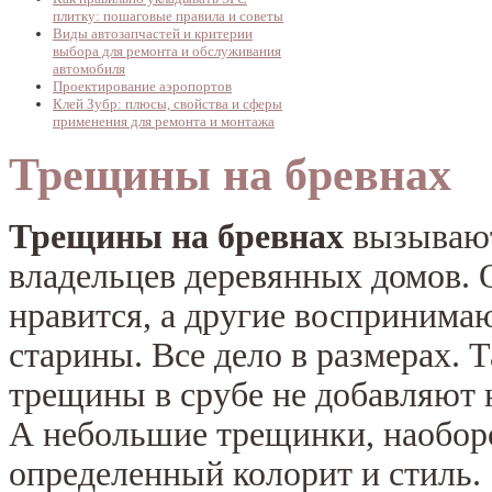
плитку: пошаговые правила и советы
Виды автозапчастей и критерии
выбора для ремонта и обслуживания
автомобиля
Проектирование аэропортов
Клей Зубр: плюсы, свойства и сферы
применения для ремонта и монтажа
Трещины на бревнах
Трещины на бревнах
вызывают
владельцев деревянных домов. 
нравится, а другие воспринимаю
старины. Все дело в размерах. 
трещины в срубе не добавляют н
А небольшие трещинки, наобор
определенный колорит и стиль.