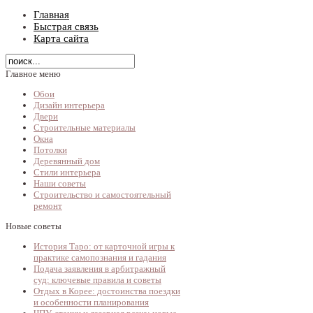
Главная
Быстрая связь
Карта сайта
Главное меню
Обои
Дизайн интерьера
Двери
Строительные материалы
Окна
Потолки
Деревянный дом
Стили интерьера
Наши советы
Строительство и самостоятельный
ремонт
Новые советы
История Таро: от карточной игры к
практике самопознания и гадания
Подача заявления в арбитражный
суд: ключевые правила и советы
Отдых в Корее: достоинства поездки
и особенности планирования