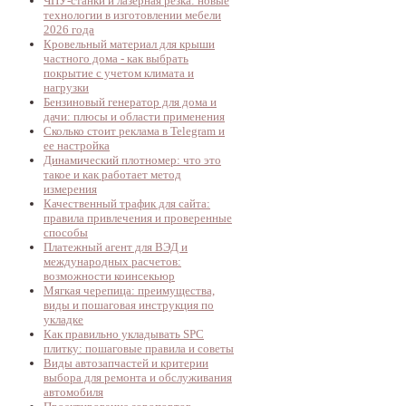
ЧПУ-станки и лазерная резка: новые
технологии в изготовлении мебели
2026 года
Кровельный материал для крыши
частного дома - как выбрать
покрытие с учетом климата и
нагрузки
Бензиновый генератор для дома и
дачи: плюсы и области применения
Сколько стоит реклама в Telegram и
ее настройка
Динамический плотномер: что это
такое и как работает метод
измерения
Качественный трафик для сайта:
правила привлечения и проверенные
способы
Платежный агент для ВЭД и
международных расчетов:
возможности коинсекьюр
Мягкая черепица: преимущества,
виды и пошаговая инструкция по
укладке
Как правильно укладывать SPC
плитку: пошаговые правила и советы
Виды автозапчастей и критерии
выбора для ремонта и обслуживания
автомобиля