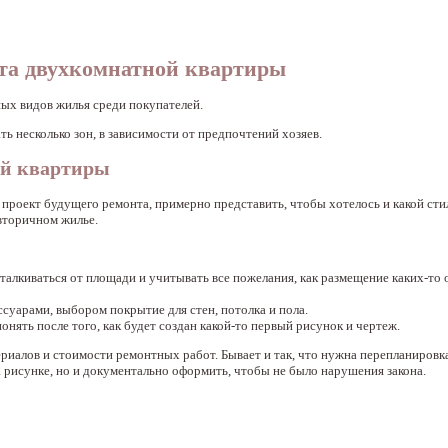
кта двухкомнатной квартиры
ых видов жилья среди покупателей.
ть несколько зон, в зависимости от предпочтений хозяев.
ой квартиры
проект будущего ремонта, примерно представить, чтобы хотелось и какой стил
вторичном жилье.
тталкиваться от площади и учитывать все пожелания, как размещение каких-то
суарами, выбором покрытие для стен, потолка и пола.
нять после того, как будет создан какой-то первый рисунок и чертеж.
риалов и стоимости ремонтных работ. Бывает и так, что нужна перепланировка
а рисунке, но и документально оформить, чтобы не было нарушения закона.