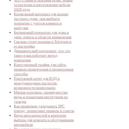
ЧПУ-станки и лазерная резка: новые
технологии в изготовлении мебели
2026 года
Кровельный материал для крыши
частного дома - как выбрать
покрытие с учетом климата и
нагрузки
Бензиновый генератор для дома и
дачи: плюсы и области применения
Сколько стоит реклама в Telegram и
ее настройка
Динамический плотномер: что это
такое и как работает метод
измерения
Качественный трафик для сайта:
правила привлечения и проверенные
способы
Платежный агент для ВЭД и
международных расчетов:
возможности коинсекьюр
Мягкая черепица: преимущества,
виды и пошаговая инструкция по
укладке
Как правильно укладывать SPC
плитку: пошаговые правила и советы
Виды автозапчастей и критерии
выбора для ремонта и обслуживания
автомобиля