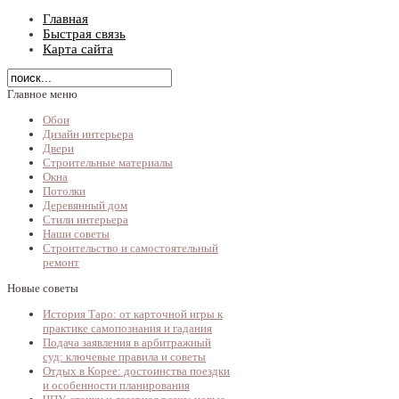
Главная
Быстрая связь
Карта сайта
Главное меню
Обои
Дизайн интерьера
Двери
Строительные материалы
Окна
Потолки
Деревянный дом
Стили интерьера
Наши советы
Строительство и самостоятельный
ремонт
Новые советы
История Таро: от карточной игры к
практике самопознания и гадания
Подача заявления в арбитражный
суд: ключевые правила и советы
Отдых в Корее: достоинства поездки
и особенности планирования