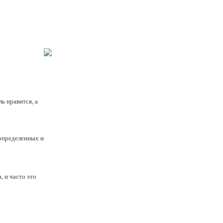
ь нравится, а
 определенных и
, и часто это