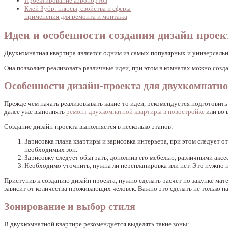
Проектирование аэропортов
Клей Зубр: плюсы, свойства и сферы
применения для ремонта и монтажа
Идеи и особенности создания дизайн прое
Двухкомнатная квартира является одним из самых популярных и универсальн
Она позволяет реализовать различные идеи, при этом в комнатах можно созда
Особенности дизайн-проекта для двухкомнатн
Прежде чем начать реализовывать какие-то идеи, рекомендуется подготовить 
далее уже выполнять
ремонт двухкомнатной квартиры в новостройке
или во 
Создание дизайн-проекта выполняется в несколько этапов:
Зарисовка плана квартиры и зарисовка интерьера, при этом следует о
необходимых зон.
Зарисовку следует обыграть, дополнив его мебелью, различными аксес
Необходимо уточнить, нужна ли перепланировка или нет. Это нужно по
Приступив к созданию дизайн проекта, нужно сделать расчет по закупке мате
зависит от количества проживающих человек. Важно это сделать не только н
Зонирование и выбор стиля
В двухкомнатной квартире рекомендуется выделять такие зоны: