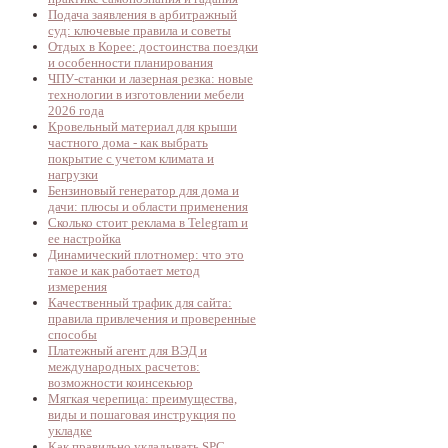
Подача заявления в арбитражный
суд: ключевые правила и советы
Отдых в Корее: достоинства поездки
и особенности планирования
ЧПУ-станки и лазерная резка: новые
технологии в изготовлении мебели
2026 года
Кровельный материал для крыши
частного дома - как выбрать
покрытие с учетом климата и
нагрузки
Бензиновый генератор для дома и
дачи: плюсы и области применения
Сколько стоит реклама в Telegram и
ее настройка
Динамический плотномер: что это
такое и как работает метод
измерения
Качественный трафик для сайта:
правила привлечения и проверенные
способы
Платежный агент для ВЭД и
международных расчетов:
возможности коинсекьюр
Мягкая черепица: преимущества,
виды и пошаговая инструкция по
укладке
Как правильно укладывать SPC