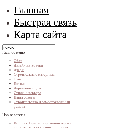
Главная
Быстрая связь
Карта сайта
Главное меню
Обои
Дизайн интерьера
Двери
Строительные материалы
Окна
Потолки
Деревянный дом
Стили интерьера
Наши советы
Строительство и самостоятельный
ремонт
Новые советы
История Таро: от карточной игры к
практике самопознания и гадания