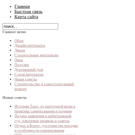
Главная
Быстрая связь
Карта сайта
Главное меню
Обои
Дизайн интерьера
Двери
Строительные материалы
Окна
Потолки
Деревянный дом
Стили интерьера
Наши советы
Строительство и самостоятельный
ремонт
Новые советы
История Таро: от карточной игры к
практике самопознания и гадания
Подача заявления в арбитражный
суд: ключевые правила и советы
Отдых в Корее: достоинства поездки
и особенности планирования