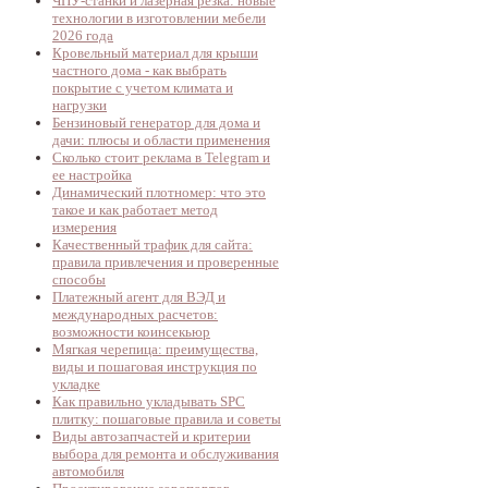
ЧПУ-станки и лазерная резка: новые
технологии в изготовлении мебели
2026 года
Кровельный материал для крыши
частного дома - как выбрать
покрытие с учетом климата и
нагрузки
Бензиновый генератор для дома и
дачи: плюсы и области применения
Сколько стоит реклама в Telegram и
ее настройка
Динамический плотномер: что это
такое и как работает метод
измерения
Качественный трафик для сайта:
правила привлечения и проверенные
способы
Платежный агент для ВЭД и
международных расчетов:
возможности коинсекьюр
Мягкая черепица: преимущества,
виды и пошаговая инструкция по
укладке
Как правильно укладывать SPC
плитку: пошаговые правила и советы
Виды автозапчастей и критерии
выбора для ремонта и обслуживания
автомобиля