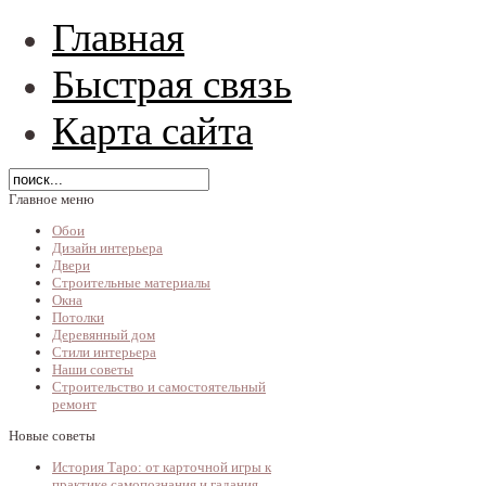
Главная
Быстрая связь
Карта сайта
Главное меню
Обои
Дизайн интерьера
Двери
Строительные материалы
Окна
Потолки
Деревянный дом
Стили интерьера
Наши советы
Строительство и самостоятельный
ремонт
Новые советы
История Таро: от карточной игры к
практике самопознания и гадания