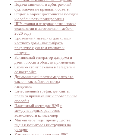
Подача заявления в арбитражный
суд: ключевые правила и советы
Отдых в Корее: достоинства поездки
и особенности планирования
ЧПУ-станки и лазерная резка: новые
технологии в изготовлении мебели
2026 года
Кровельный материал для крыши
частного дома - как выбрать
покрытие с учетом климата и
нагрузки
Бензиновый генератор для дома и
дачи: плюсы и области применения
Сколько стоит реклама в Telegram и
ее настройка
Динамический плотномер: что это
такое и как работает метод
измерения
Качественный трафик для сайта:
правила привлечения и проверенные
способы
Платежный агент для ВЭД и
международных расчетов:
возможности коинсекьюр
Мягкая черепица: преимущества,
виды и пошаговая инструкция по
укладке
Как правильно укладывать SPC