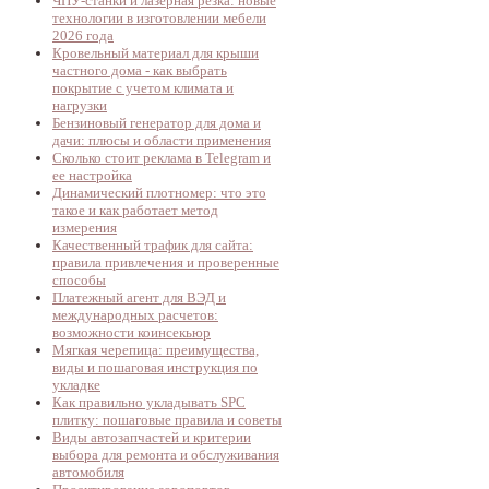
ЧПУ-станки и лазерная резка: новые
технологии в изготовлении мебели
2026 года
Кровельный материал для крыши
частного дома - как выбрать
покрытие с учетом климата и
нагрузки
Бензиновый генератор для дома и
дачи: плюсы и области применения
Сколько стоит реклама в Telegram и
ее настройка
Динамический плотномер: что это
такое и как работает метод
измерения
Качественный трафик для сайта:
правила привлечения и проверенные
способы
Платежный агент для ВЭД и
международных расчетов:
возможности коинсекьюр
Мягкая черепица: преимущества,
виды и пошаговая инструкция по
укладке
Как правильно укладывать SPC
плитку: пошаговые правила и советы
Виды автозапчастей и критерии
выбора для ремонта и обслуживания
автомобиля