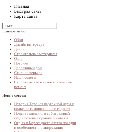
Главная
Быстрая связь
Карта сайта
Главное меню
Обои
Дизайн интерьера
Двери
Строительные материалы
Окна
Потолки
Деревянный дом
Стили интерьера
Наши советы
Строительство и самостоятельный
ремонт
Новые советы
История Таро: от карточной игры к
практике самопознания и гадания
Подача заявления в арбитражный
суд: ключевые правила и советы
Отдых в Корее: достоинства поездки
и особенности планирования