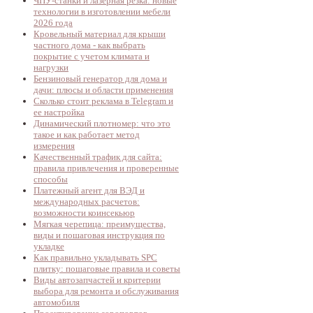
ЧПУ-станки и лазерная резка: новые
технологии в изготовлении мебели
2026 года
Кровельный материал для крыши
частного дома - как выбрать
покрытие с учетом климата и
нагрузки
Бензиновый генератор для дома и
дачи: плюсы и области применения
Сколько стоит реклама в Telegram и
ее настройка
Динамический плотномер: что это
такое и как работает метод
измерения
Качественный трафик для сайта:
правила привлечения и проверенные
способы
Платежный агент для ВЭД и
международных расчетов:
возможности коинсекьюр
Мягкая черепица: преимущества,
виды и пошаговая инструкция по
укладке
Как правильно укладывать SPC
плитку: пошаговые правила и советы
Виды автозапчастей и критерии
выбора для ремонта и обслуживания
автомобиля