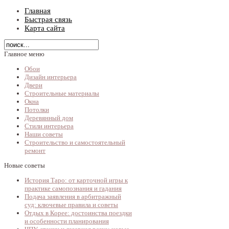
Главная
Быстрая связь
Карта сайта
Главное меню
Обои
Дизайн интерьера
Двери
Строительные материалы
Окна
Потолки
Деревянный дом
Стили интерьера
Наши советы
Строительство и самостоятельный
ремонт
Новые советы
История Таро: от карточной игры к
практике самопознания и гадания
Подача заявления в арбитражный
суд: ключевые правила и советы
Отдых в Корее: достоинства поездки
и особенности планирования