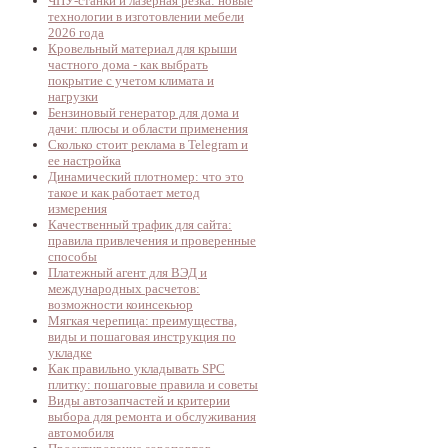
ЧПУ-станки и лазерная резка: новые
технологии в изготовлении мебели
2026 года
Кровельный материал для крыши
частного дома - как выбрать
покрытие с учетом климата и
нагрузки
Бензиновый генератор для дома и
дачи: плюсы и области применения
Сколько стоит реклама в Telegram и
ее настройка
Динамический плотномер: что это
такое и как работает метод
измерения
Качественный трафик для сайта:
правила привлечения и проверенные
способы
Платежный агент для ВЭД и
международных расчетов:
возможности коинсекьюр
Мягкая черепица: преимущества,
виды и пошаговая инструкция по
укладке
Как правильно укладывать SPC
плитку: пошаговые правила и советы
Виды автозапчастей и критерии
выбора для ремонта и обслуживания
автомобиля