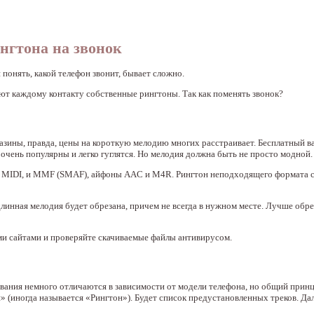
нгтона на звонок
понять, какой телефон звонит, бывает сложно.
ют каждому контакту собственные рингтоны. Так как поменять звонок?
азины, правда, цены на короткую мелодию многих расстраивает. Бесплатный 
 очень популярны и легко гуглятся. Но мелодия должна быть не просто модной.
, MIDI, и MMF (SMAF), айфоны AAC и M4R. Рингтон неподходящего формата с
линная мелодия будет обрезана, причем не всегда в нужном месте. Лучше обре
ыми сайтами и проверяйте скачиваемые файлы антивирусом.
звания немного отличаются в зависимости от модели телефона, но общий прин
» (иногда называется «Рингтон»). Будет список предустановленных треков. Да