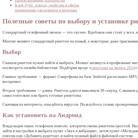
Проектирование аэропортов
Клей Зубр: плюсы, свойства и сферы
применения для ремонта и монтажа
Полезные советы по выбору и установке ри
Стандартный телефонный звонок — это скучно. Вдобавок они стоят у всех, и 
Многие меняют стандартный рингтон на новый, а некоторые даже присваива
Выбор
Сначала рингтон нужно найти и выбрать. Можно заглянуть в профильные маг
посмотреть онлайн-библиотеки. Подборки вроде «
рингтоны на звонок 2024
»
Главное требование — формат. Смартфоны на базе Android распознают MP3
воспримет.
Второе требование — длина. Рингтон длится максимум 30 секунд. Слишком д
самостоятельно или брать готовые рингтоны.
Скачивая из интернета, опасайтесь вирусов. Пользуйтесь только проверенн
Как установить на Андроид
Владельцам таких телефонов повезло: алгоритм смены рингтона простой. На
зайти в настройки и выбрать пункт «Звук и вибрация», затем пункт «Мелодия
плюсик или «Добавить рингтон» и найти нужный файл в файловой системе.