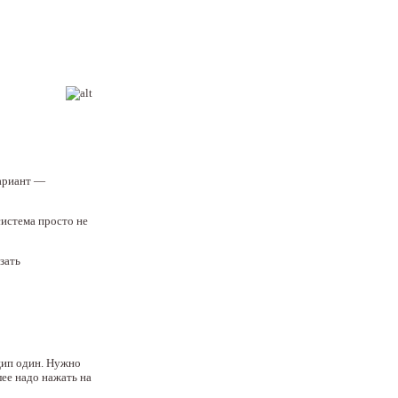
вариант —
истема просто не
зать
цип один. Нужно
лее надо нажать на