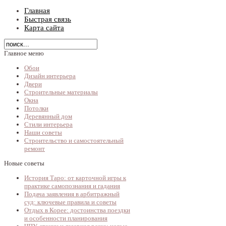
Главная
Быстрая связь
Карта сайта
Главное меню
Обои
Дизайн интерьера
Двери
Строительные материалы
Окна
Потолки
Деревянный дом
Стили интерьера
Наши советы
Строительство и самостоятельный
ремонт
Новые советы
История Таро: от карточной игры к
практике самопознания и гадания
Подача заявления в арбитражный
суд: ключевые правила и советы
Отдых в Корее: достоинства поездки
и особенности планирования