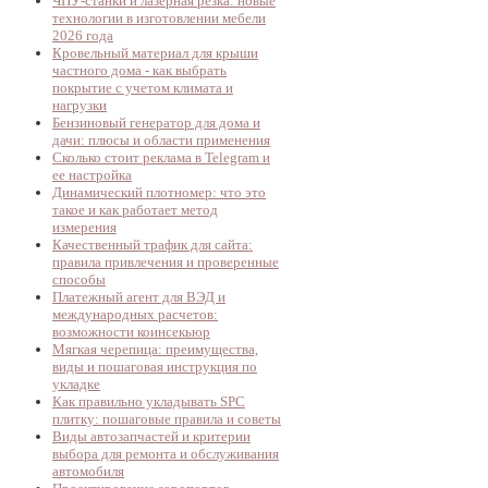
ЧПУ-станки и лазерная резка: новые
технологии в изготовлении мебели
2026 года
Кровельный материал для крыши
частного дома - как выбрать
покрытие с учетом климата и
нагрузки
Бензиновый генератор для дома и
дачи: плюсы и области применения
Сколько стоит реклама в Telegram и
ее настройка
Динамический плотномер: что это
такое и как работает метод
измерения
Качественный трафик для сайта:
правила привлечения и проверенные
способы
Платежный агент для ВЭД и
международных расчетов:
возможности коинсекьюр
Мягкая черепица: преимущества,
виды и пошаговая инструкция по
укладке
Как правильно укладывать SPC
плитку: пошаговые правила и советы
Виды автозапчастей и критерии
выбора для ремонта и обслуживания
автомобиля