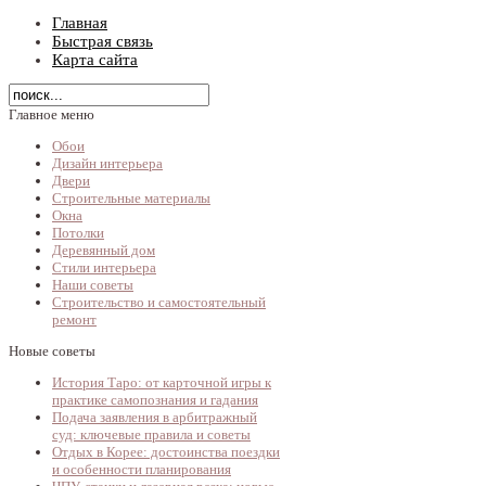
Главная
Быстрая связь
Карта сайта
Главное меню
Обои
Дизайн интерьера
Двери
Строительные материалы
Окна
Потолки
Деревянный дом
Стили интерьера
Наши советы
Строительство и самостоятельный
ремонт
Новые советы
История Таро: от карточной игры к
практике самопознания и гадания
Подача заявления в арбитражный
суд: ключевые правила и советы
Отдых в Корее: достоинства поездки
и особенности планирования