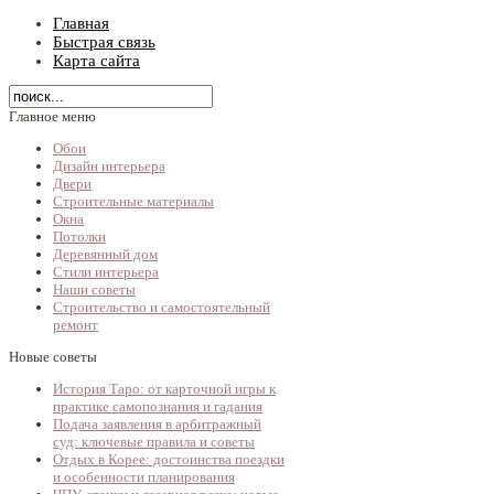
Главная
Быстрая связь
Карта сайта
Главное меню
Обои
Дизайн интерьера
Двери
Строительные материалы
Окна
Потолки
Деревянный дом
Стили интерьера
Наши советы
Строительство и самостоятельный
ремонт
Новые советы
История Таро: от карточной игры к
практике самопознания и гадания
Подача заявления в арбитражный
суд: ключевые правила и советы
Отдых в Корее: достоинства поездки
и особенности планирования