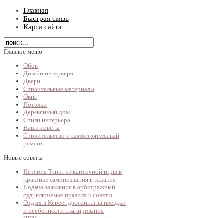
Главная
Быстрая связь
Карта сайта
Главное меню
Обои
Дизайн интерьера
Двери
Строительные материалы
Окна
Потолки
Деревянный дом
Стили интерьера
Наши советы
Строительство и самостоятельный
ремонт
Новые советы
История Таро: от карточной игры к
практике самопознания и гадания
Подача заявления в арбитражный
суд: ключевые правила и советы
Отдых в Корее: достоинства поездки
и особенности планирования