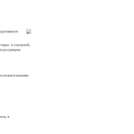
коративную
тиры: в спальной,
 подходящим
и положительными
ном, в