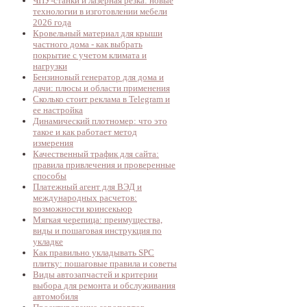
ЧПУ-станки и лазерная резка: новые
технологии в изготовлении мебели
2026 года
Кровельный материал для крыши
частного дома - как выбрать
покрытие с учетом климата и
нагрузки
Бензиновый генератор для дома и
дачи: плюсы и области применения
Сколько стоит реклама в Telegram и
ее настройка
Динамический плотномер: что это
такое и как работает метод
измерения
Качественный трафик для сайта:
правила привлечения и проверенные
способы
Платежный агент для ВЭД и
международных расчетов:
возможности коинсекьюр
Мягкая черепица: преимущества,
виды и пошаговая инструкция по
укладке
Как правильно укладывать SPC
плитку: пошаговые правила и советы
Виды автозапчастей и критерии
выбора для ремонта и обслуживания
автомобиля