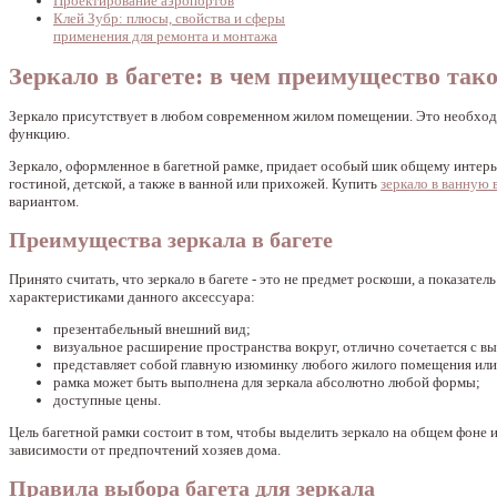
Проектирование аэропортов
Клей Зубр: плюсы, свойства и сферы
применения для ремонта и монтажа
Зеркало в багете: в чем преимущество так
Зеркало присутствует в любом современном жилом помещении. Это необходи
функцию.
Зеркало, оформленное в багетной рамке, придает особый шик общему интерье
гостиной, детской, а также в ванной или прихожей. Купить
зеркало в ванную 
вариантом.
Преимущества зеркала в багете
Принято считать, что зеркало в багете - это не предмет роскоши, а показат
характеристиками данного аксессуара:
презентабельный внешний вид;
визуальное расширение пространства вокруг, отлично сочетается с 
представляет собой главную изюминку любого жилого помещения или
рамка может быть выполнена для зеркала абсолютно любой формы;
доступные цены.
Цель багетной рамки состоит в том, чтобы выделить зеркало на общем фоне и
зависимости от предпочтений хозяев дома.
Правила выбора багета для зеркала