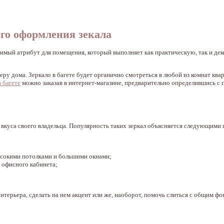
ого оформления зекала
мый атрибут для помещения, который выполняет как практическую, так и де
ру дома. Зеркало в багете будет органично смотреться в любой из комнат квар
в багете
можно заказав в интернет-магазине, предварительно определившись с
ель вкуса своего владельца. Популярность таких зеркал объясняется следующим
высокими потолками и большими окнами;
 офисного кабинета;
нтерьера, сделать на нем акцент или же, наоборот, помочь слиться с общим фо