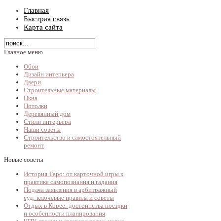
Главная
Быстрая связь
Карта сайта
Главное меню
Обои
Дизайн интерьера
Двери
Строительные материалы
Окна
Потолки
Деревянный дом
Стили интерьера
Наши советы
Строительство и самостоятельный
ремонт
Новые советы
История Таро: от карточной игры к
практике самопознания и гадания
Подача заявления в арбитражный
суд: ключевые правила и советы
Отдых в Корее: достоинства поездки
и особенности планирования