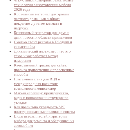
ЧПУ-станки и лазерная резка: новые
технологии в изготовлении мебели
2026 года
Кровельный материал для крыши
частного дома - как выбрать
покрытие с учетом климата и
нагрузки
Бензиновый генератор для дома и
дачи: плюсы и области применения
Сколько стоит реклама в Telegram и
ее настройка
Динамический плотномер: что это
такое и как работает метод
измерения
Качественный трафик для сайта:
правила привлечения и проверенные
способы
Платежный агент для ВЭД и
международных расчетов:
возможности коинсекьюр
Мягкая черепица: преимущества,
виды и пошаговая инструкция по
укладке
Как правильно укладывать SPC
плитку: пошаговые правила и советы
Виды автозапчастей и критерии
выбора для ремонта и обслуживания
автомобиля