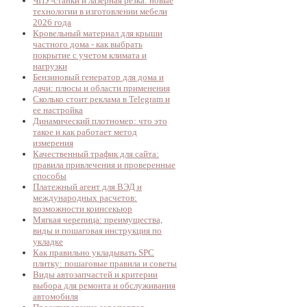
ЧПУ-станки и лазерная резка: новые
технологии в изготовлении мебели
2026 года
Кровельный материал для крыши
частного дома - как выбрать
покрытие с учетом климата и
нагрузки
Бензиновый генератор для дома и
дачи: плюсы и области применения
Сколько стоит реклама в Telegram и
ее настройка
Динамический плотномер: что это
такое и как работает метод
измерения
Качественный трафик для сайта:
правила привлечения и проверенные
способы
Платежный агент для ВЭД и
международных расчетов:
возможности коинсекьюр
Мягкая черепица: преимущества,
виды и пошаговая инструкция по
укладке
Как правильно укладывать SPC
плитку: пошаговые правила и советы
Виды автозапчастей и критерии
выбора для ремонта и обслуживания
автомобиля