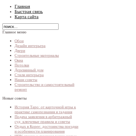
Главная
Быстрая связь
Карта сайта
Главное меню
Обои
Дизайн интерьера
Двери
Строительные материалы
Окна
Потолки
Деревянный дом
Стили интерьера
Наши советы
Строительство и самостоятельный
ремонт
Новые советы
История Таро: от карточной игры к
практике самопознания и гадания
Подача заявления в арбитражный
суд: ключевые правила и советы
Отдых в Корее: достоинства поездки
и особенности планирования