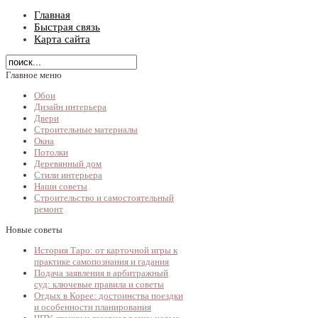
Главная
Быстрая связь
Карта сайта
Главное меню
Обои
Дизайн интерьера
Двери
Строительные материалы
Окна
Потолки
Деревянный дом
Стили интерьера
Наши советы
Строительство и самостоятельный
ремонт
Новые советы
История Таро: от карточной игры к
практике самопознания и гадания
Подача заявления в арбитражный
суд: ключевые правила и советы
Отдых в Корее: достоинства поездки
и особенности планирования