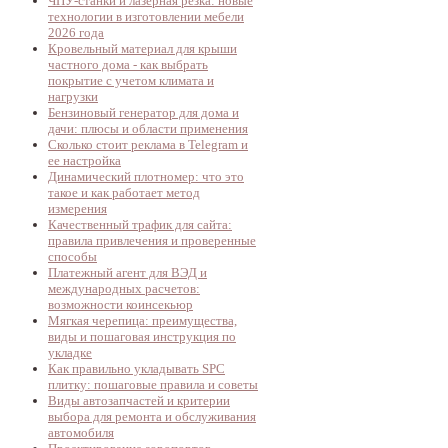
ЧПУ-станки и лазерная резка: новые
технологии в изготовлении мебели
2026 года
Кровельный материал для крыши
частного дома - как выбрать
покрытие с учетом климата и
нагрузки
Бензиновый генератор для дома и
дачи: плюсы и области применения
Сколько стоит реклама в Telegram и
ее настройка
Динамический плотномер: что это
такое и как работает метод
измерения
Качественный трафик для сайта:
правила привлечения и проверенные
способы
Платежный агент для ВЭД и
международных расчетов:
возможности коинсекьюр
Мягкая черепица: преимущества,
виды и пошаговая инструкция по
укладке
Как правильно укладывать SPC
плитку: пошаговые правила и советы
Виды автозапчастей и критерии
выбора для ремонта и обслуживания
автомобиля