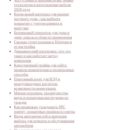
ЧПУ-станки и лазерная резка: новые
технологии в изготовлении мебели
2026 года
Кровельный материал для крыши
частного дома - как выбрать
покрытие с учетом климата и
нагрузки
Бензиновый генератор для дома и
дачи: плюсы и области применения
Сколько стоит реклама в Telegram и
ее настройка
Динамический плотномер: что это
такое и как работает метод
измерения
Качественный трафик для сайта:
правила привлечения и проверенные
способы
Платежный агент для ВЭД и
международных расчетов:
возможности коинсекьюр
Мягкая черепица: преимущества,
виды и пошаговая инструкция по
укладке
Как правильно укладывать SPC
плитку: пошаговые правила и советы
Виды автозапчастей и критерии
выбора для ремонта и обслуживания
автомобиля