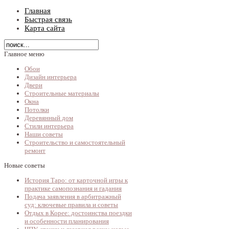
Главная
Быстрая связь
Карта сайта
Главное меню
Обои
Дизайн интерьера
Двери
Строительные материалы
Окна
Потолки
Деревянный дом
Стили интерьера
Наши советы
Строительство и самостоятельный
ремонт
Новые советы
История Таро: от карточной игры к
практике самопознания и гадания
Подача заявления в арбитражный
суд: ключевые правила и советы
Отдых в Корее: достоинства поездки
и особенности планирования