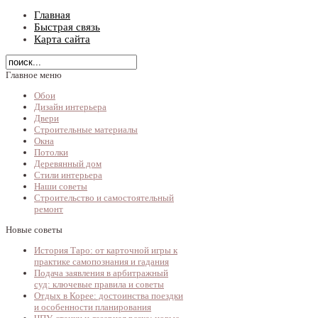
Главная
Быстрая связь
Карта сайта
Главное меню
Обои
Дизайн интерьера
Двери
Строительные материалы
Окна
Потолки
Деревянный дом
Стили интерьера
Наши советы
Строительство и самостоятельный
ремонт
Новые советы
История Таро: от карточной игры к
практике самопознания и гадания
Подача заявления в арбитражный
суд: ключевые правила и советы
Отдых в Корее: достоинства поездки
и особенности планирования