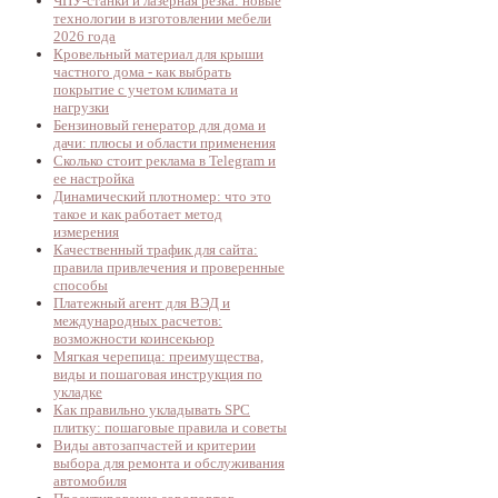
ЧПУ-станки и лазерная резка: новые
технологии в изготовлении мебели
2026 года
Кровельный материал для крыши
частного дома - как выбрать
покрытие с учетом климата и
нагрузки
Бензиновый генератор для дома и
дачи: плюсы и области применения
Сколько стоит реклама в Telegram и
ее настройка
Динамический плотномер: что это
такое и как работает метод
измерения
Качественный трафик для сайта:
правила привлечения и проверенные
способы
Платежный агент для ВЭД и
международных расчетов:
возможности коинсекьюр
Мягкая черепица: преимущества,
виды и пошаговая инструкция по
укладке
Как правильно укладывать SPC
плитку: пошаговые правила и советы
Виды автозапчастей и критерии
выбора для ремонта и обслуживания
автомобиля