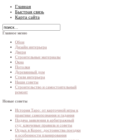
Главная
Быстрая связь
Карта сайта
Главное меню
Обои
Дизайн интерьера
Двери
Строительные материалы
Окна
Потолки
Деревянный дом
Стили интерьера
Наши советы
Строительство и самостоятельный
ремонт
Новые советы
История Таро: от карточной игры к
практике самопознания и гадания
Подача заявления в арбитражный
суд: ключевые правила и советы
Отдых в Корее: достоинства поездки
и особенности планирования