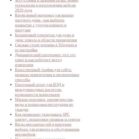
ЧПУ-станки и лазерная резка: новые
технологии в изготовлении мебели
2026 года
Кровельный материал для крыши
частного дома - как выбрать
покрытие с учетом климата и
нагрузки
Бензиновый генератор для дома и
дачи: плюсы и области применения
Сколько стоит реклама в Telegram и
ее настройка
Динамический плотномер: что это
такое и как работает метод
измерения
Качественный трафик для сайта:
правила привлечения и проверенные
способы
Платежный агент для ВЭД и
международных расчетов:
возможности коинсекьюр
Мягкая черепица: преимущества,
виды и пошаговая инструкция по
укладке
Как правильно укладывать SPC
плитку: пошаговые правила и советы
Виды автозапчастей и критерии
выбора для ремонта и обслуживания
автомобиля