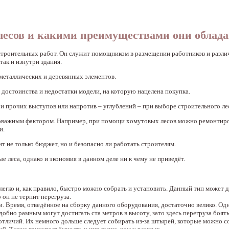
лесов и какими преимуществами они облад
строительных работ. Он служит помощником в размещении работников и разл
так и изнутри здания.
металлических и деревянных элементов.
достоинства и недостатки модели, на которую нацелена покупка.
и прочих выступов или напротив – углублений – при выборе строительного ле
маловажным фактором. Например, при помощи хомутовых лесов можно ремонтиро
и.
т не только бюджет, но и безопасно ли работать строителям.
 леса, однако и экономия в данном деле ни к чему не приведёт.
егко и, как правило, быстро можно собрать и установить. Данный тип может д
он не терпит перегруза.
 Время, отведённое на сборку данного оборудования, достаточно велико. Одн
обно рамным могут достигать ста метров в высоту, зато здесь перегруза боять
личий. Их немного дольше следует собирать из-за штырей, которые можно со