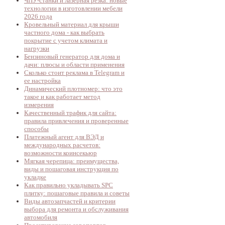
ЧПУ-станки и лазерная резка: новые
технологии в изготовлении мебели
2026 года
Кровельный материал для крыши
частного дома - как выбрать
покрытие с учетом климата и
нагрузки
Бензиновый генератор для дома и
дачи: плюсы и области применения
Сколько стоит реклама в Telegram и
ее настройка
Динамический плотномер: что это
такое и как работает метод
измерения
Качественный трафик для сайта:
правила привлечения и проверенные
способы
Платежный агент для ВЭД и
международных расчетов:
возможности коинсекьюр
Мягкая черепица: преимущества,
виды и пошаговая инструкция по
укладке
Как правильно укладывать SPC
плитку: пошаговые правила и советы
Виды автозапчастей и критерии
выбора для ремонта и обслуживания
автомобиля