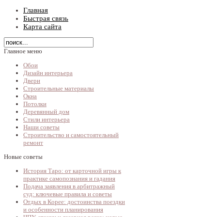
Главная
Быстрая связь
Карта сайта
Главное меню
Обои
Дизайн интерьера
Двери
Строительные материалы
Окна
Потолки
Деревянный дом
Стили интерьера
Наши советы
Строительство и самостоятельный
ремонт
Новые советы
История Таро: от карточной игры к
практике самопознания и гадания
Подача заявления в арбитражный
суд: ключевые правила и советы
Отдых в Корее: достоинства поездки
и особенности планирования