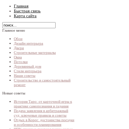
Главная
Быстрая связь
Карта сайта
Главное меню
Обои
Дизайн интерьера
Двери
Строительные материалы
Окна
Потолки
Деревянный дом
Стили интерьера
Наши советы
Строительство и самостоятельный
ремонт
Новые советы
История Таро: от карточной игры к
практике самопознания и гадания
Подача заявления в арбитражный
суд: ключевые правила и советы
Отдых в Корее: достоинства поездки
и особенности планирования