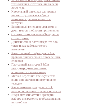
ЧПУ-станки и лазерная резка: новые
технологии в изготовлении мебели
2026 года
Кровельный материал для крыши
частного дома - как выбрать
покрытие с учетом климата и
нагрузки
Бензиновый генератор для дома и
дачи: плюсы и области применения
Сколько стоит реклама в Telegram и
ее настройка
Динамический плотномер: что это
такое и как работает метод
измерения
Качественный трафик для сайта:
правила привлечения и проверенные
способы
Платежный агент для ВЭД и
международных расчетов:
возможности коинсекьюр
Мягкая черепица: преимущества,
виды и пошаговая инструкция по
укладке
Как правильно укладывать SPC
плитку: пошаговые правила и советы
Виды автозапчастей и критерии
выбора для ремонта и обслуживания
автомобиля