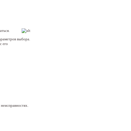
аться.
параметров выбора.
с его
 неисправностях.