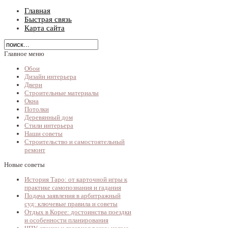
Главная
Быстрая связь
Карта сайта
Главное меню
Обои
Дизайн интерьера
Двери
Строительные материалы
Окна
Потолки
Деревянный дом
Стили интерьера
Наши советы
Строительство и самостоятельный
ремонт
Новые советы
История Таро: от карточной игры к
практике самопознания и гадания
Подача заявления в арбитражный
суд: ключевые правила и советы
Отдых в Корее: достоинства поездки
и особенности планирования