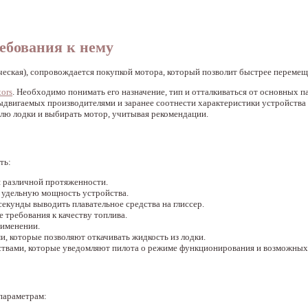
ебования к нему
ическая), сопровождается покупкой мотора, который позволит быстрее перемещ
tors
. Необходимо понимать его назначение, тип и отталкиваться от основных 
ыдвигаемых производителями и заранее соотнести характеристики устройства 
лю лодки и выбирать мотор, учитывая рекомендации.
ть:
я различной протяженности.
 удельную мощность устройства.
екунды выводить плавательное средства на глиссер.
 требования к качеству топлива.
рименении.
 которые позволяют откачивать жидкость из лодки.
вами, которые уведомляют пилота о режиме функционирования и возможных
параметрам: