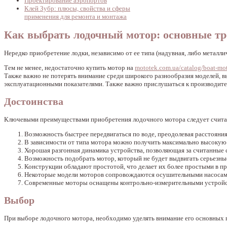
Проектирование аэропортов
Клей Зубр: плюсы, свойства и сферы
применения для ремонта и монтажа
Как выбрать лодочный мотор: основные тр
Нередко приобретение лодки, независимо от ее типа (надувная, либо металл
Тем не менее, недостаточно купить мотор на
mototek.com.ua/catalog/boat-mo
Также важно не потерять внимание среди широкого разнообразия моделей, в
эксплуатационными показателями. Также важно прислушаться к производите
Достоинства
Ключевыми преимуществами приобретения лодочного мотора следует счита
Возможность быстрее передвигаться по воде, преодолевая расстояни
В зависимости от типа мотора можно получить максимально высокую
Хорошая разгонная динамика устройства, позволяющая за считанные с
Возможность подобрать мотор, который не будет выдвигать серьезные
Конструкции обладают простотой, что делает их более простыми в п
Некоторые модели моторов сопровождаются осушительными насосами,
Современные моторы оснащены контрольно-измерительными устройст
Выбор
При выборе лодочного мотора, необходимо уделять внимание его основных 