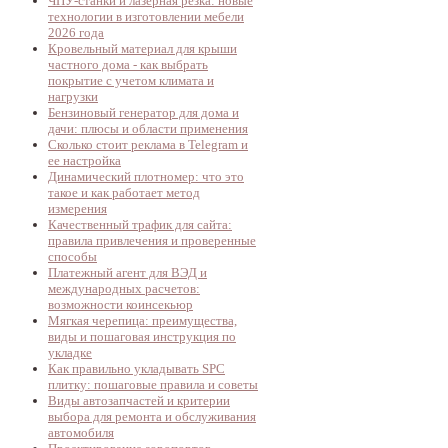
ЧПУ-станки и лазерная резка: новые
технологии в изготовлении мебели
2026 года
Кровельный материал для крыши
частного дома - как выбрать
покрытие с учетом климата и
нагрузки
Бензиновый генератор для дома и
дачи: плюсы и области применения
Сколько стоит реклама в Telegram и
ее настройка
Динамический плотномер: что это
такое и как работает метод
измерения
Качественный трафик для сайта:
правила привлечения и проверенные
способы
Платежный агент для ВЭД и
международных расчетов:
возможности коинсекьюр
Мягкая черепица: преимущества,
виды и пошаговая инструкция по
укладке
Как правильно укладывать SPC
плитку: пошаговые правила и советы
Виды автозапчастей и критерии
выбора для ремонта и обслуживания
автомобиля