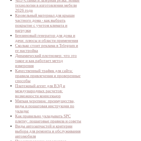
ЧПУ-станки и лазерная резка: новые
технологии в изготовлении мебели
2026 года
Кровельный материал для крыши
частного дома - как выбрать
покрытие с учетом климата и
нагрузки
Бензиновый генератор для дома и
дачи: плюсы и области применения
Сколько стоит реклама в Telegram и
ее настройка
Динамический плотномер: что это
такое и как работает метод
измерения
Качественный трафик для сайта:
правила привлечения и проверенные
способы
Платежный агент для ВЭД и
международных расчетов:
возможности коинсекьюр
Мягкая черепица: преимущества,
виды и пошаговая инструкция по
укладке
Как правильно укладывать SPC
плитку: пошаговые правила и советы
Виды автозапчастей и критерии
выбора для ремонта и обслуживания
автомобиля