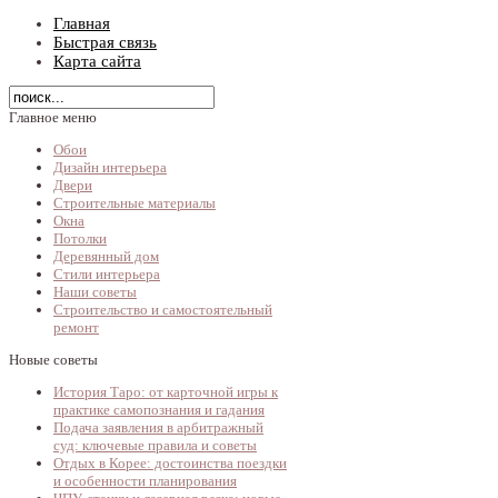
Главная
Быстрая связь
Карта сайта
Главное меню
Обои
Дизайн интерьера
Двери
Строительные материалы
Окна
Потолки
Деревянный дом
Стили интерьера
Наши советы
Строительство и самостоятельный
ремонт
Новые советы
История Таро: от карточной игры к
практике самопознания и гадания
Подача заявления в арбитражный
суд: ключевые правила и советы
Отдых в Корее: достоинства поездки
и особенности планирования