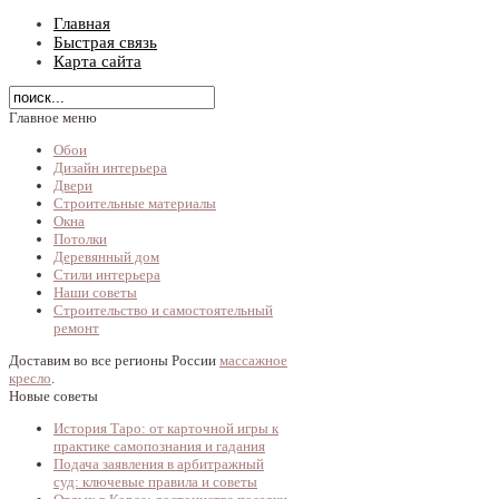
Главная
Быстрая связь
Карта сайта
Главное меню
Обои
Дизайн интерьера
Двери
Строительные материалы
Окна
Потолки
Деревянный дом
Стили интерьера
Наши советы
Строительство и самостоятельный
ремонт
Доставим во все регионы России
массажное
кресло
.
Новые советы
История Таро: от карточной игры к
практике самопознания и гадания
Подача заявления в арбитражный
суд: ключевые правила и советы