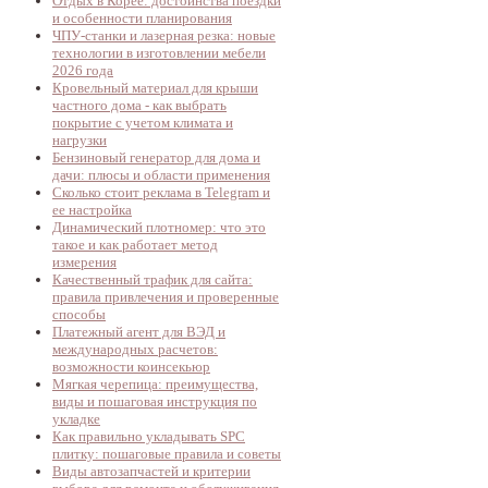
Отдых в Корее: достоинства поездки
и особенности планирования
ЧПУ-станки и лазерная резка: новые
технологии в изготовлении мебели
2026 года
Кровельный материал для крыши
частного дома - как выбрать
покрытие с учетом климата и
нагрузки
Бензиновый генератор для дома и
дачи: плюсы и области применения
Сколько стоит реклама в Telegram и
ее настройка
Динамический плотномер: что это
такое и как работает метод
измерения
Качественный трафик для сайта:
правила привлечения и проверенные
способы
Платежный агент для ВЭД и
международных расчетов:
возможности коинсекьюр
Мягкая черепица: преимущества,
виды и пошаговая инструкция по
укладке
Как правильно укладывать SPC
плитку: пошаговые правила и советы
Виды автозапчастей и критерии