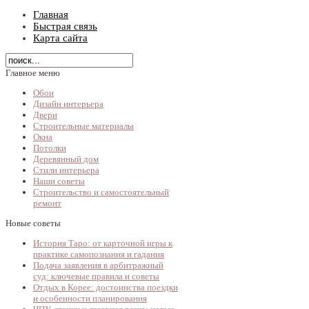
Главная
Быстрая связь
Карта сайта
Главное меню
Обои
Дизайн интерьера
Двери
Строительные материалы
Окна
Потолки
Деревянный дом
Стили интерьера
Наши советы
Строительство и самостоятельный
ремонт
Новые советы
История Таро: от карточной игры к
практике самопознания и гадания
Подача заявления в арбитражный
суд: ключевые правила и советы
Отдых в Корее: достоинства поездки
и особенности планирования