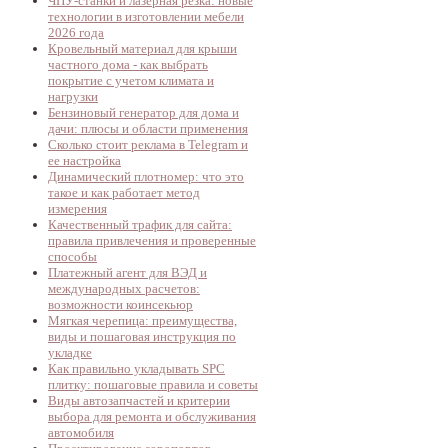
ЧПУ-станки и лазерная резка: новые
технологии в изготовлении мебели
2026 года
Кровельный материал для крыши
частного дома - как выбрать
покрытие с учетом климата и
нагрузки
Бензиновый генератор для дома и
дачи: плюсы и области применения
Сколько стоит реклама в Telegram и
ее настройка
Динамический плотномер: что это
такое и как работает метод
измерения
Качественный трафик для сайта:
правила привлечения и проверенные
способы
Платежный агент для ВЭД и
международных расчетов:
возможности коинсекьюр
Мягкая черепица: преимущества,
виды и пошаговая инструкция по
укладке
Как правильно укладывать SPC
плитку: пошаговые правила и советы
Виды автозапчастей и критерии
выбора для ремонта и обслуживания
автомобиля