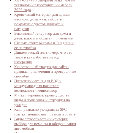
ЧПУ-станки и лазерная резка: новые
технологии в изготовлении мебели
2026 года
Кровельный материал для крыши
частного дома - как выбрать
покрытие с учетом климата и
нагрузки
Бензиновый генератор для дома и
дачи: плюсы и области применения
Сколько стоит реклама в Telegram и
ее настройка
Динамический плотномер: что это
такое и как работает метод
измерения
Качественный трафик для сайта:
правила привлечения и проверенные
способы
Платежный агент для ВЭД и
международных расчетов:
возможности коинсекьюр
Мягкая черепица: преимущества,
виды и пошаговая инструкция по
укладке
Как правильно укладывать SPC
плитку: пошаговые правила и советы
Виды автозапчастей и критерии
выбора для ремонта и обслуживания
автомобиля