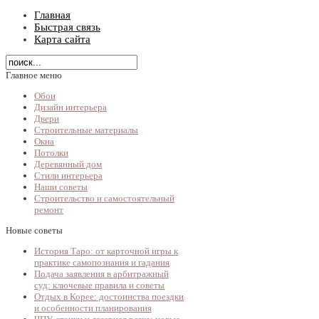
Главная
Быстрая связь
Карта сайта
Главное меню
Обои
Дизайн интерьера
Двери
Строительные материалы
Окна
Потолки
Деревянный дом
Стили интерьера
Наши советы
Строительство и самостоятельный
ремонт
Новые советы
История Таро: от карточной игры к
практике самопознания и гадания
Подача заявления в арбитражный
суд: ключевые правила и советы
Отдых в Корее: достоинства поездки
и особенности планирования