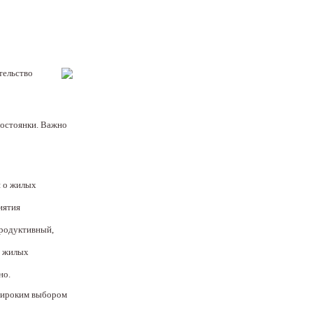
тельство
тостоянки. Важно
я о жилых
иятия
продуктивный,
х жилых
но.
 широким выбором