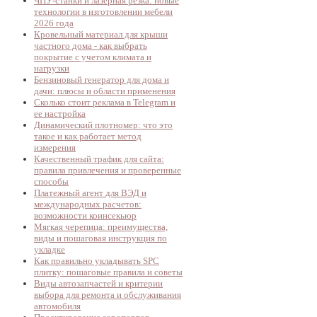
ЧПУ-станки и лазерная резка: новые
технологии в изготовлении мебели
2026 года
Кровельный материал для крыши
частного дома - как выбрать
покрытие с учетом климата и
нагрузки
Бензиновый генератор для дома и
дачи: плюсы и области применения
Сколько стоит реклама в Telegram и
ее настройка
Динамический плотномер: что это
такое и как работает метод
измерения
Качественный трафик для сайта:
правила привлечения и проверенные
способы
Платежный агент для ВЭД и
международных расчетов:
возможности коинсекьюр
Мягкая черепица: преимущества,
виды и пошаговая инструкция по
укладке
Как правильно укладывать SPC
плитку: пошаговые правила и советы
Виды автозапчастей и критерии
выбора для ремонта и обслуживания
автомобиля