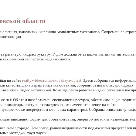
овской области
монолитных, панельных, кирпично-монолитных материалов. Современное строи
плоизоляции.
ь развитую инфраструктуру. Рядом должна быть школа, магазины, аптеки, ав
ть техническая экспертиза недвижимости.
йки на сайте
realty-video.ru/moskovskaya-oblast
. Здесь собрана вся информаци
ели качества, дана характеристика объектов, собраны отзывы о застройщиках.
объявлений, видео источников. Команда сайта работает над облегчением воспр
ут ее нет. Об этом позаботились специалисты ресурса, обеспечивающие людям 
 на квартиры поступают ежедневно, что имеет отражение на сайте.
ти нужное жилье посредством ключевых параметров. Собраны описания лучши
ающие заполняют форму для обратной связи, оператор позвонит незамедлитель
иже, чем в городе. Тем более, рынок недвижимости подмосковья представлен
ьные коттеджи, таун-хаусы.