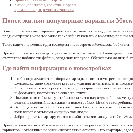
Проектирование аэропортов
Клей Зубр: плюсы, свойства и сферы
применения для ремонта и монтажа
Поиск жилья: популярные варианты Моск
В нынешнем году авангардом строительства является возведение домов из 
предусматривает использование трехслойных панелей с высоким уровнем те
Такие панели применяют для возведения новостроек в Московской области.
При выборе квартиры следует учитывать важные факторы. Район должен имет
отсутствие поблизости фабрик, заводских корпусов. Обязательно должна бы
Где найти информацию о новостройках
Чтобы определиться с выбором квартиры, стоит посмотреть новостро
комплексах, дано сравнение квартир, указаны цены, раскрыты показат
Контент пополняется ресурсом в виде изображений, карт, новостных 
информации, постоянно ее совершенствуя.
Пользователи сайта могут не беспокоиться о надоедливой рекламе, т
целенаправленный поиск жилья в новостройках. Цены от застройщиков
Все предложения собраны в уникальной базе, есть возможность най
комплексов с отзывами живущих там людей.
Забронировать квартиру можно онлайн, оставив заявку на сайте. Жел
Приобретение жилья в Московской области вполне реально. Стоимость его н
вариантов. Коттеджные поселки имеют разные объекты. Это квартиры, отдел