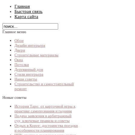
Главная
Быстрая связь
Карта сайта
Главное меню
Обои
Дизайн интерьера
Двери
Строительные материалы
Окна
Потолки
Деревянный дом
Стили интерьера
Наши советы
Строительство и самостоятельный
ремонт
Новые советы
История Таро: от карточной игры к
практике самопознания и гадания
Подача заявления в арбитражный
суд: ключевые правила и советы
Отдых в Корее: достоинства поездки
и особенности планирования