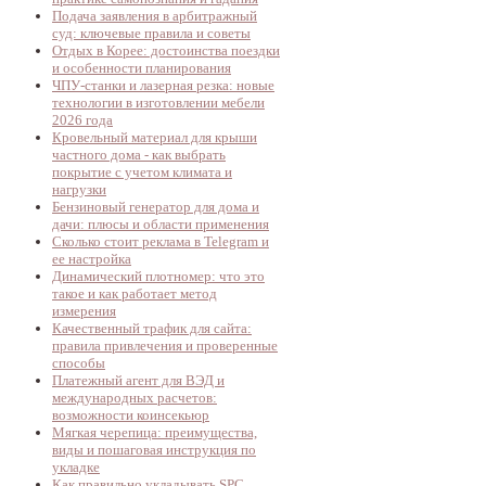
Подача заявления в арбитражный
суд: ключевые правила и советы
Отдых в Корее: достоинства поездки
и особенности планирования
ЧПУ-станки и лазерная резка: новые
технологии в изготовлении мебели
2026 года
Кровельный материал для крыши
частного дома - как выбрать
покрытие с учетом климата и
нагрузки
Бензиновый генератор для дома и
дачи: плюсы и области применения
Сколько стоит реклама в Telegram и
ее настройка
Динамический плотномер: что это
такое и как работает метод
измерения
Качественный трафик для сайта:
правила привлечения и проверенные
способы
Платежный агент для ВЭД и
международных расчетов:
возможности коинсекьюр
Мягкая черепица: преимущества,
виды и пошаговая инструкция по
укладке
Как правильно укладывать SPC