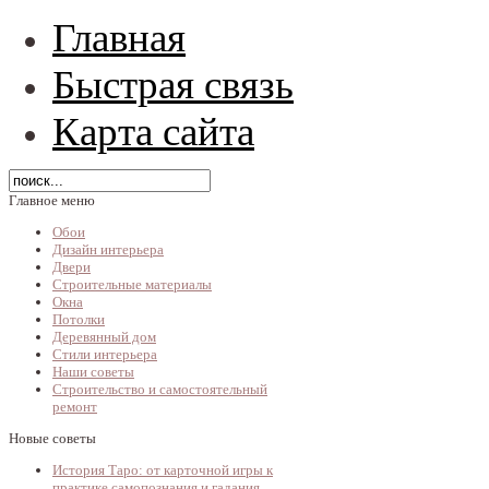
Главная
Быстрая связь
Карта сайта
Главное меню
Обои
Дизайн интерьера
Двери
Строительные материалы
Окна
Потолки
Деревянный дом
Стили интерьера
Наши советы
Строительство и самостоятельный
ремонт
Новые советы
История Таро: от карточной игры к
практике самопознания и гадания