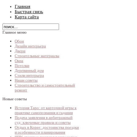
Главная
Быстрая связь
Карта сайта
Главное меню
Обои
Дизайн интерьера
Двери
Строительные материалы
Окна
Потолки
Деревянный дом
Стили интерьера
Наши советы
Строительство и самостоятельный
ремонт
Новые советы
История Таро: от карточной игры к
практике самопознания и гадания
Подача заявления в арбитражный
суд: ключевые правила и советы
Отдых в Корее: достоинства поездки
и особенности планирования