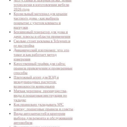
ЧПУ-станки и лазерная резка: новые
технологии в изготовлении мебели
2026 года
Кровельный материал для крыши
частного дома - как выбрать
покрытие с учетом климата и
нагрузки
Бензиновый генератор для дома и
дачи: плюсы и области применения
Сколько стоит реклама в Telegram и
ее настройка
Динамический плотномер: что это
такое и как работает метод
измерения
Качественный трафик для сайта:
правила привлечения и проверенные
способы
Платежный агент для ВЭД и
международных расчетов:
возможности коинсекьюр
Мягкая черепица: преимущества,
виды и пошаговая инструкция по
укладке
Как правильно укладывать SPC
плитку: пошаговые правила и советы
Виды автозапчастей и критерии
выбора для ремонта и обслуживания
автомобиля