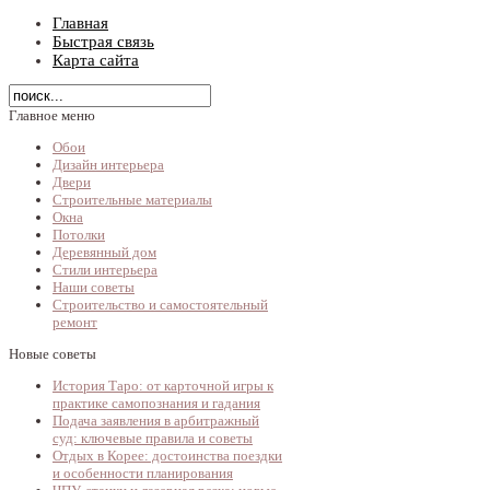
Главная
Быстрая связь
Карта сайта
Главное меню
Обои
Дизайн интерьера
Двери
Строительные материалы
Окна
Потолки
Деревянный дом
Стили интерьера
Наши советы
Строительство и самостоятельный
ремонт
Новые советы
История Таро: от карточной игры к
практике самопознания и гадания
Подача заявления в арбитражный
суд: ключевые правила и советы
Отдых в Корее: достоинства поездки
и особенности планирования