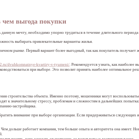
 чем выгода покупки
 данную мечту, необходимо упорно трудиться в течение длительного периода
можность выбирать привлекательные варианты жилья.
ичном рынке. Первый вариант более выгодный, так как покупатель получает жи
2.ru/dvuhkomnatnye-kvartiry-v-tyumeni/
. Рекомендуется узнать, как наиболее 
уководствоваться при выборе. Это позволит принять наиболее оптимальное ре
ения строительства объекта. Именно поэтому, мошенники могут воспользоват
одят к значительному стрессу, проблемам и сложностям в дальнейших попытк
мпанию-застройщика.
ратить внимание при выборе организации. Если придерживаться следующих из
. Чем дольше работает компания, тем больше опыта и авторитета она имеет. Н
й.
олит понять, чего ожидать от компании, ее результаты и достижения ранее.