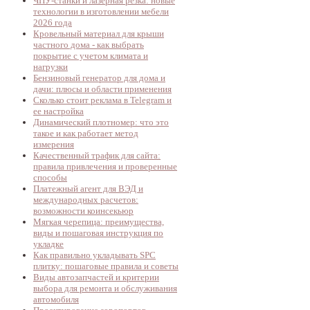
ЧПУ-станки и лазерная резка: новые
технологии в изготовлении мебели
2026 года
Кровельный материал для крыши
частного дома - как выбрать
покрытие с учетом климата и
нагрузки
Бензиновый генератор для дома и
дачи: плюсы и области применения
Сколько стоит реклама в Telegram и
ее настройка
Динамический плотномер: что это
такое и как работает метод
измерения
Качественный трафик для сайта:
правила привлечения и проверенные
способы
Платежный агент для ВЭД и
международных расчетов:
возможности коинсекьюр
Мягкая черепица: преимущества,
виды и пошаговая инструкция по
укладке
Как правильно укладывать SPC
плитку: пошаговые правила и советы
Виды автозапчастей и критерии
выбора для ремонта и обслуживания
автомобиля