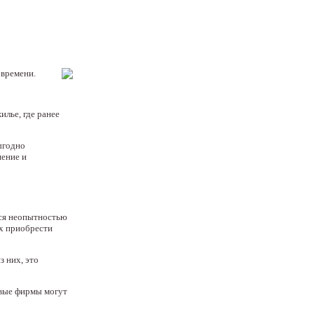
 времени.
лье, где ранее
выгодно
шение и
ься неопытностью
ах приобрести
 них, это
овые фирмы могут