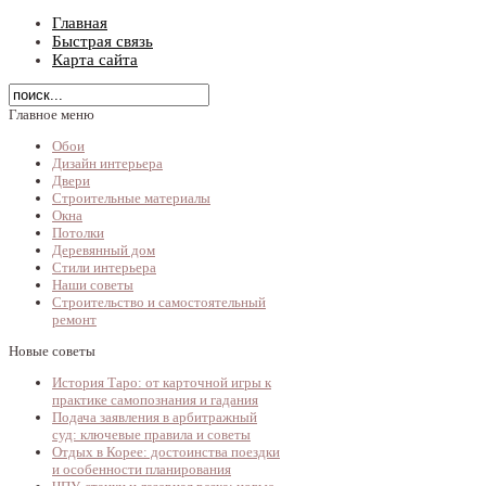
Главная
Быстрая связь
Карта сайта
Главное меню
Обои
Дизайн интерьера
Двери
Строительные материалы
Окна
Потолки
Деревянный дом
Стили интерьера
Наши советы
Строительство и самостоятельный
ремонт
Новые советы
История Таро: от карточной игры к
практике самопознания и гадания
Подача заявления в арбитражный
суд: ключевые правила и советы
Отдых в Корее: достоинства поездки
и особенности планирования