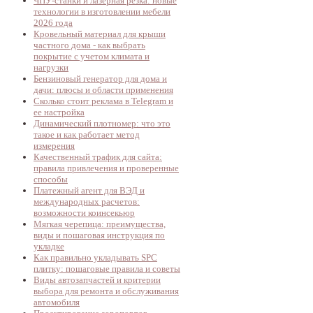
ЧПУ-станки и лазерная резка: новые
технологии в изготовлении мебели
2026 года
Кровельный материал для крыши
частного дома - как выбрать
покрытие с учетом климата и
нагрузки
Бензиновый генератор для дома и
дачи: плюсы и области применения
Сколько стоит реклама в Telegram и
ее настройка
Динамический плотномер: что это
такое и как работает метод
измерения
Качественный трафик для сайта:
правила привлечения и проверенные
способы
Платежный агент для ВЭД и
международных расчетов:
возможности коинсекьюр
Мягкая черепица: преимущества,
виды и пошаговая инструкция по
укладке
Как правильно укладывать SPC
плитку: пошаговые правила и советы
Виды автозапчастей и критерии
выбора для ремонта и обслуживания
автомобиля