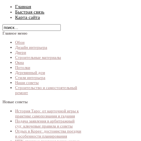
Главная
Быстрая связь
Карта сайта
Главное меню
Обои
Дизайн интерьера
Двери
Строительные материалы
Окна
Потолки
Деревянный дом
Стили интерьера
Наши советы
Строительство и самостоятельный
ремонт
Новые советы
История Таро: от карточной игры к
практике самопознания и гадания
Подача заявления в арбитражный
суд: ключевые правила и советы
Отдых в Корее: достоинства поездки
и особенности планирования