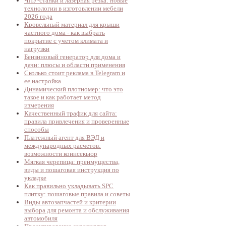
ЧПУ-станки и лазерная резка: новые
технологии в изготовлении мебели
2026 года
Кровельный материал для крыши
частного дома - как выбрать
покрытие с учетом климата и
нагрузки
Бензиновый генератор для дома и
дачи: плюсы и области применения
Сколько стоит реклама в Telegram и
ее настройка
Динамический плотномер: что это
такое и как работает метод
измерения
Качественный трафик для сайта:
правила привлечения и проверенные
способы
Платежный агент для ВЭД и
международных расчетов:
возможности коинсекьюр
Мягкая черепица: преимущества,
виды и пошаговая инструкция по
укладке
Как правильно укладывать SPC
плитку: пошаговые правила и советы
Виды автозапчастей и критерии
выбора для ремонта и обслуживания
автомобиля