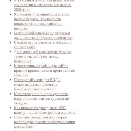
ЧПУ-станки и лазерная резка: новые
технологии в изготовлении мебели
2026 года
Кровельный материал для крыши
частного дома - как выбрать
покрытие с учетом климата и
нагрузки
Бензиновый генератор для дома и
дачи: плюсы и области применения
Сколько стоит реклама в Telegram и
ее настройка
Динамический плотномер: что это
такое и как работает метод
измерения
Качественный трафик для сайта:
правила привлечения и проверенные
способы
Платежный агент для ВЭД и
международных расчетов:
возможности коинсекьюр
Мягкая черепица: преимущества,
виды и пошаговая инструкция по
укладке
Как правильно укладывать SPC
плитку: пошаговые правила и советы
Виды автозапчастей и критерии
выбора для ремонта и обслуживания
автомобиля