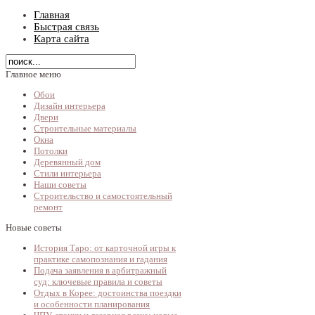
Главная
Быстрая связь
Карта сайта
Главное меню
Обои
Дизайн интерьера
Двери
Строительные материалы
Окна
Потолки
Деревянный дом
Стили интерьера
Наши советы
Строительство и самостоятельный
ремонт
Новые советы
История Таро: от карточной игры к
практике самопознания и гадания
Подача заявления в арбитражный
суд: ключевые правила и советы
Отдых в Корее: достоинства поездки
и особенности планирования