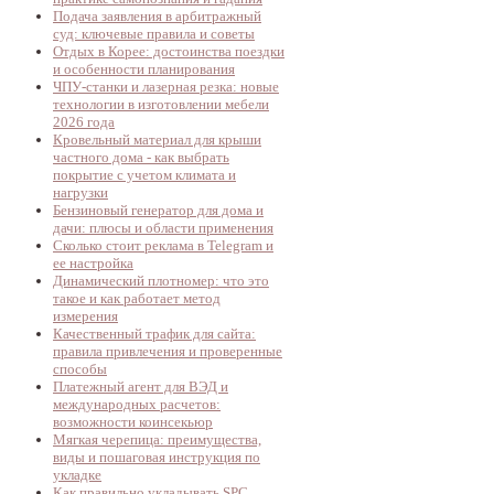
Подача заявления в арбитражный
суд: ключевые правила и советы
Отдых в Корее: достоинства поездки
и особенности планирования
ЧПУ-станки и лазерная резка: новые
технологии в изготовлении мебели
2026 года
Кровельный материал для крыши
частного дома - как выбрать
покрытие с учетом климата и
нагрузки
Бензиновый генератор для дома и
дачи: плюсы и области применения
Сколько стоит реклама в Telegram и
ее настройка
Динамический плотномер: что это
такое и как работает метод
измерения
Качественный трафик для сайта:
правила привлечения и проверенные
способы
Платежный агент для ВЭД и
международных расчетов:
возможности коинсекьюр
Мягкая черепица: преимущества,
виды и пошаговая инструкция по
укладке
Как правильно укладывать SPC