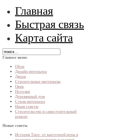
Главная
Быстрая связь
Карта сайта
Главное меню
Обои
Дизайн интерьера
Двери
Строительные материалы
Окна
Потолки
Деревянный дом
Стили интерьера
Наши советы
Строительство и самостоятельный
ремонт
Новые советы
История Таро: от карточной игры к
практике самопознания и гадания