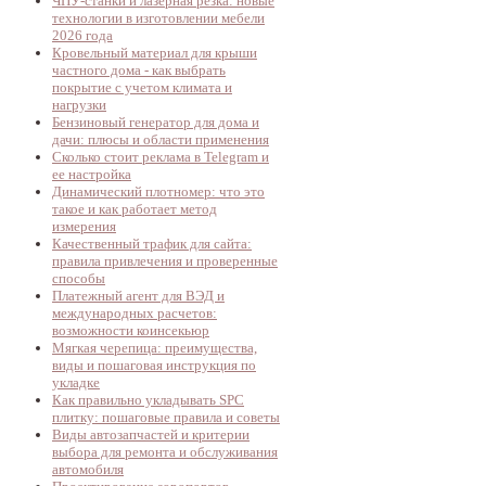
ЧПУ-станки и лазерная резка: новые
технологии в изготовлении мебели
2026 года
Кровельный материал для крыши
частного дома - как выбрать
покрытие с учетом климата и
нагрузки
Бензиновый генератор для дома и
дачи: плюсы и области применения
Сколько стоит реклама в Telegram и
ее настройка
Динамический плотномер: что это
такое и как работает метод
измерения
Качественный трафик для сайта:
правила привлечения и проверенные
способы
Платежный агент для ВЭД и
международных расчетов:
возможности коинсекьюр
Мягкая черепица: преимущества,
виды и пошаговая инструкция по
укладке
Как правильно укладывать SPC
плитку: пошаговые правила и советы
Виды автозапчастей и критерии
выбора для ремонта и обслуживания
автомобиля