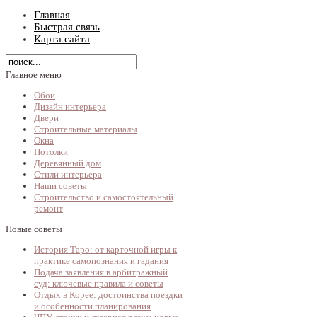
Главная
Быстрая связь
Карта сайта
Главное меню
Обои
Дизайн интерьера
Двери
Строительные материалы
Окна
Потолки
Деревянный дом
Стили интерьера
Наши советы
Строительство и самостоятельный
ремонт
Новые советы
История Таро: от карточной игры к
практике самопознания и гадания
Подача заявления в арбитражный
суд: ключевые правила и советы
Отдых в Корее: достоинства поездки
и особенности планирования