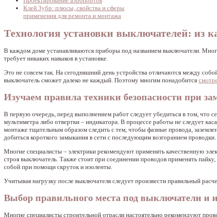
Проектирование аэропортов
Клей Зубр: плюсы, свойства и сферы
применения для ремонта и монтажа
Технология установки выключателей: из ка
В каждом доме устанавливаются приборы под названием выключатели. Многим
требует никаких навыков в установке.
Это не совсем так. На сегодняшний день устройства отличаются между собо
выключатель сможет далеко не каждый. Поэтому многим понадобится
смотр
Изучаем правила техники безопасности при з
В первую очередь, перед выполнением работ следует убедиться в том, что с
мультиметра либо отвертки – индикатора. В процессе работы не следует кас
монтаже тщательным образом следить с тем, чтобы фазные провода, заземле
добиться короткого замыкания в сети с последующим возгоранием проводки.
Многие специалисты – электрики рекомендуют применять качественную эле
строя выключатель. Также стоит при соединении проводов применять пайку,
собой при помощи скруток и изоленты.
Учитывая нагрузку после выключателя следует произвести правильный расче
Выбор правильного места под выключатели и 
Многие специалисты строительной отрасли настоятельно рекомендуют прово