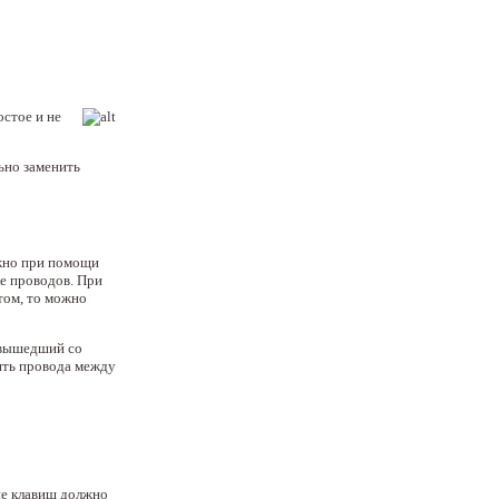
стое и не
ьно заменить
ожно при помощи
ке проводов. При
том, то можно
 вышедший со
ять провода между
ие клавиш должно