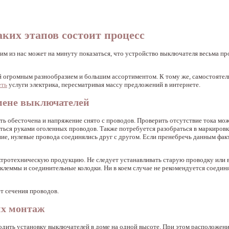
ких этапов состоит процесс
 из нас может на минуту показаться, что устройство выключателя весьма про
й огромным разнообразием и большим ассортиментом. К тому же, самостоятел
еть
услуги электрика, пересматривая массу предложений в интернете.
амене выключателей
еть обесточена и напряжение снято с проводов. Проверить отсутствие тока м
аться руками оголенных проводов. Также потребуется разобраться в маркиров
ние, нулевые провода соединялись друг с другом. Если пренебречь данным фак
ктротехническую продукцию. Не следует устанавливать старую проводку или
 клеммы и соединительные колодки. Ни в коем случае не рекомендуется соедин
т сечения проводов.
их монтаж
дить установку выключателей в доме на одной высоте. При этом расположен