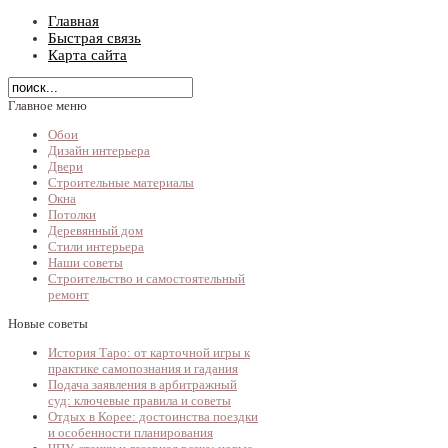
Главная
Быстрая связь
Карта сайта
Главное меню
Обои
Дизайн интерьера
Двери
Строительные материалы
Окна
Потолки
Деревянный дом
Стили интерьера
Наши советы
Строительство и самостоятельный
ремонт
Новые советы
История Таро: от карточной игры к
практике самопознания и гадания
Подача заявления в арбитражный
суд: ключевые правила и советы
Отдых в Корее: достоинства поездки
и особенности планирования