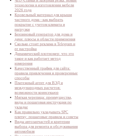
ЧПУ-станки и лазерная резка: новые
технологии в изготовлении мебели
2026 года
Кровельный материал для крыши
частного дома - как выбрать
покрытие с учетом климата и
нагрузки
Бензиновый генератор для дома и
дачи: плюсы и области применения
Сколько стоит реклама в Telegram и
ее настройка
Динамический плотномер: что это
такое и как работает метод
измерения
Качественный трафик для сайта:
правила привлечения и проверенные
способы
Платежный агент для ВЭД и
международных расчетов:
возможности коинсекьюр
Мягкая черепица: преимущества,
виды и пошаговая инструкция по
укладке
Как правильно укладывать SPC
плитку: пошаговые правила и советы
Виды автозапчастей и критерии
выбора для ремонта и обслуживания
автомобиля