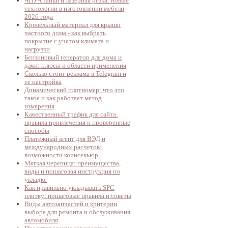
ЧПУ-станки и лазерная резка: новые
технологии в изготовлении мебели
2026 года
Кровельный материал для крыши
частного дома - как выбрать
покрытие с учетом климата и
нагрузки
Бензиновый генератор для дома и
дачи: плюсы и области применения
Сколько стоит реклама в Telegram и
ее настройка
Динамический плотномер: что это
такое и как работает метод
измерения
Качественный трафик для сайта:
правила привлечения и проверенные
способы
Платежный агент для ВЭД и
международных расчетов:
возможности коинсекьюр
Мягкая черепица: преимущества,
виды и пошаговая инструкция по
укладке
Как правильно укладывать SPC
плитку: пошаговые правила и советы
Виды автозапчастей и критерии
выбора для ремонта и обслуживания
автомобиля