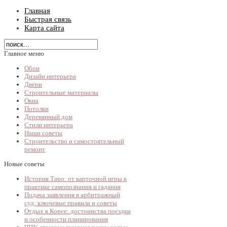
Главная
Быстрая связь
Карта сайта
Главное меню
Обои
Дизайн интерьера
Двери
Строительные материалы
Окна
Потолки
Деревянный дом
Стили интерьера
Наши советы
Строительство и самостоятельный
ремонт
Новые советы
История Таро: от карточной игры к
практике самопознания и гадания
Подача заявления в арбитражный
суд: ключевые правила и советы
Отдых в Корее: достоинства поездки
и особенности планирования